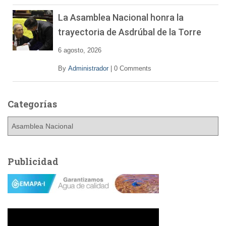
La Asamblea Nacional honra la
trayectoria de Asdrúbal de la Torre
6 agosto, 2026
By
Administrador
|
0 Comments
Categorías
C
a
t
e
Publicidad
g
o
r
í
a
s