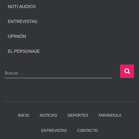
NOTI AUDIOS
ENTREVISTAS
OPINIÓN
EL PERSONAJE
B
Buscar …
u
s
c
a
r
:
INICIO
NOTICIAS
DEPORTES
FARÁNDULA
ENTREVISTAS
CONTACTO