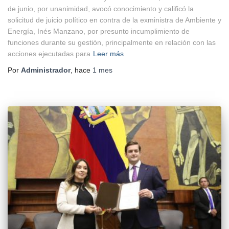
de junio, por unanimidad, avocó conocimiento y calificó la
solicitud de juicio político en contra de la exministra de Ambiente y
Energía, Inés Manzano, por presunto incumplimiento de
funciones durante su gestión, principalmente en relación con las
acciones ejecutadas para
Leer más
Por
Administrador
, hace
1 mes