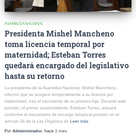
ASAMBLEA NACIONAL
Presidenta Mishel Mancheno
toma licencia temporal por
maternidad; Esteban Torres
quedará encargado del legislativo
hasta su retorno
La presidenta de la Asamblea Nacional, Mishel Mancheno,
informó que se acogerá temporalmente a su licencia por
maternidad, tras el nacimiento de su primera hija. Durante este
periodo, el primer vicepresidente, Esteban Torres, actuará
conforme al mecanismo de encargo temporal previsto en el
artículo 16 de la Ley Orgánica de
Leer más
Por
Administrador
, hace
1 mes