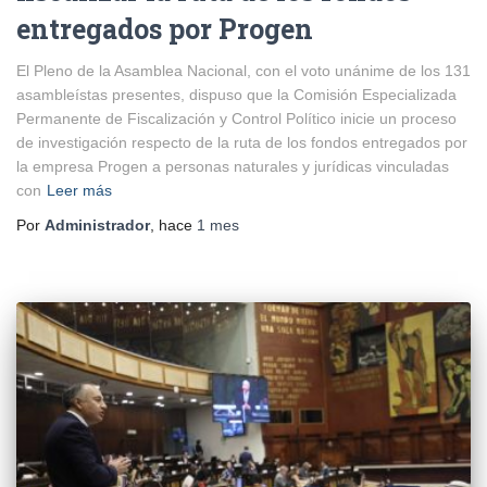
entregados por Progen
El Pleno de la Asamblea Nacional, con el voto unánime de los 131
asambleístas presentes, dispuso que la Comisión Especializada
Permanente de Fiscalización y Control Político inicie un proceso
de investigación respecto de la ruta de los fondos entregados por
la empresa Progen a personas naturales y jurídicas vinculadas
con
Leer más
Por
Administrador
, hace
1 mes