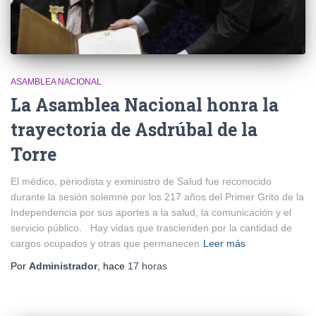
ASAMBLEA NACIONAL
La Asamblea Nacional honra la
trayectoria de Asdrúbal de la
Torre
El médico, periodista y exministro de Salud fue reconocido
durante la sesión solemne por los 217 años del Primer Grito de la
Independencia por sus aportes a la salud, la comunicación y el
servicio público. Hay vidas que trascienden por la cantidad de
cargos ocupados y otras que permanecen
Leer más
Por
Administrador
, hace
17 horas