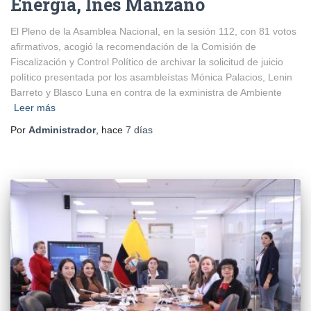
Energía, Inés Manzano
El Pleno de la Asamblea Nacional, en la sesión 112, con 81 votos
afirmativos, acogió la recomendación de la Comisión de
Fiscalización y Control Político de archivar la solicitud de juicio
político presentada por los asambleístas Mónica Palacios, Lenin
Barreto y Blasco Luna en contra de la exministra de Ambiente
Leer más
Por
Administrador
, hace
7 días