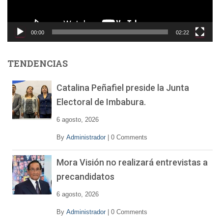
c
t
o
00:00
02:22
r
d
e
TENDENCIAS
v
í
Catalina Peñafiel preside la Junta
d
Electoral de Imbabura.
e
o
6 agosto, 2026
By
Administrador
|
0 Comments
Mora Visión no realizará entrevistas a
precandidatos
6 agosto, 2026
By
Administrador
|
0 Comments