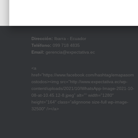
Dirección:
Ibarra - Ecuador
Teléfono:
099 718 4835
Email:
gerencia@expectativa.ec
<a
href=”https://www.facebook.com/hashtag/emapasom
ostodos><img src=”http://www.expectativa.ec/wp-
content/uploads/2021/10/WhatsApp-Image-2021-10-
08-at-10.45.12-8.jpeg” alt=”” width=”1280″
height=”164″ class=”alignnone size-full wp-image-
32500″ /></a>