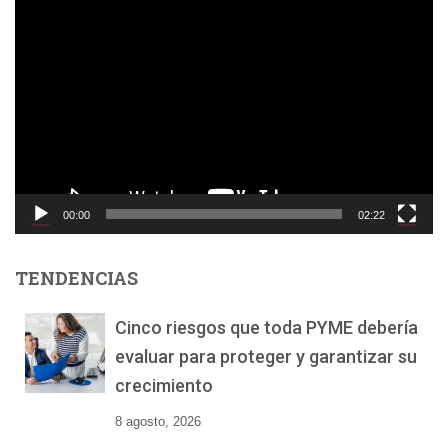
R
e
p
r
o
d
u
c
t
o
00:00
02:22
r
d
e
TENDENCIAS
v
í
Cinco riesgos que toda PYME debería
d
evaluar para proteger y garantizar su
e
o
crecimiento
8 agosto, 2026