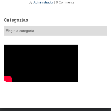
By
Administrador
|
0 Comments
Categorías
C
a
t
e
g
o
r
í
a
s