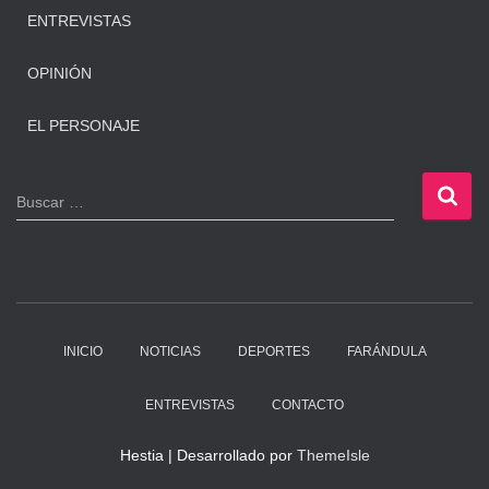
ENTREVISTAS
OPINIÓN
EL PERSONAJE
B
Buscar …
u
s
c
a
r
:
INICIO
NOTICIAS
DEPORTES
FARÁNDULA
ENTREVISTAS
CONTACTO
Hestia | Desarrollado por
ThemeIsle