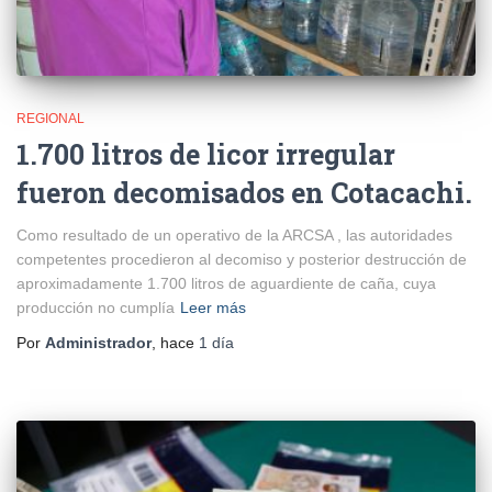
REGIONAL
1.700 litros de licor irregular
fueron decomisados en Cotacachi.
Como resultado de un operativo de la ARCSA , las autoridades
competentes procedieron al decomiso y posterior destrucción de
aproximadamente 1.700 litros de aguardiente de caña, cuya
producción no cumplía
Leer más
Por
Administrador
, hace
1 día