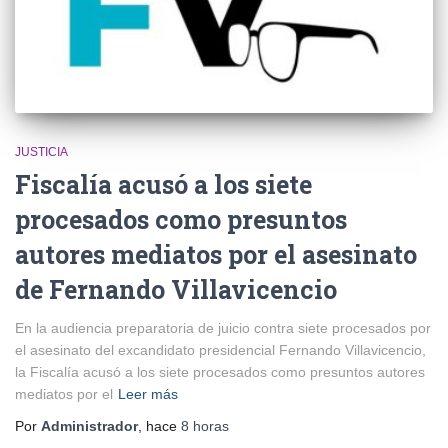
JUSTICIA
Fiscalía acusó a los siete
procesados como presuntos
autores mediatos por el asesinato
de Fernando Villavicencio
En la audiencia preparatoria de juicio contra siete procesados por
el asesinato del excandidato presidencial Fernando Villavicencio,
la Fiscalía acusó a los siete procesados como presuntos autores
mediatos por el
Leer más
Por
Administrador
, hace
8 horas