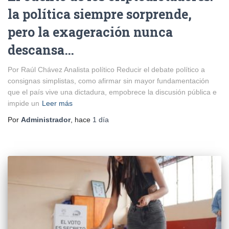
la política siempre sorprende,
pero la exageración nunca
descansa…
Por Raúl Chávez Analista político Reducir el debate político a
consignas simplistas, como afirmar sin mayor fundamentación
que el país vive una dictadura, empobrece la discusión pública e
impide un
Leer más
Por
Administrador
, hace
1 día