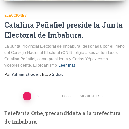
ELECCIONES
Catalina Peñafiel preside la Junta
Electoral de Imbabura.
La Junta Provincial Electoral de Imbabura, designada por el Pleno
del Consejo Nacional Electoral (CNE), eligió a sus autoridades:
Catalina Peñafiel, como presidenta y Carlos Yépez como
vicepresidente. El organismo
Leer más
Por
Administrador
, hace
2 días
Paginación
1
2
…
1.885
SIGUIENTES
de
Estefanía Orbe, precandidata a la prefectura
de Imbabura
entradas