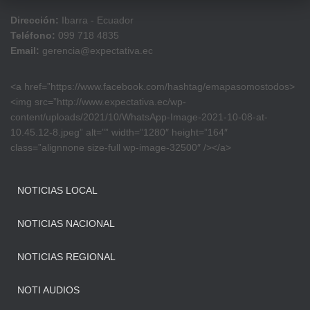
Dirección:
Ibarra - Ecuador
Teléfono:
099 718 4835
Email:
gerencia@expectativa.ec
<a href=”https://www.facebook.com/hashtag/emapasomostodos>
<img src=”http://www.expectativa.ec/wp-
content/uploads/2021/10/WhatsApp-Image-2021-10-08-at-
10.45.12-8.jpeg” alt=”” width=”1280″ height=”164″
class=”alignnone size-full wp-image-32500″ /></a>
NOTICIAS LOCAL
NOTICIAS NACIONAL
NOTICIAS REGIONAL
NOTI AUDIOS