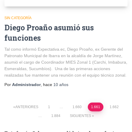
SIN CATEGORÍA
Diego Proaño asumió sus
funciones
Tal como informó Expectativa.ec, Diego Proaño, ex Gerente del
Patronato Municipal de Ibarra en la alcaldía de Jorge Martínez,
asumió el cargo de Coordinador MIES Zonal 1 (Carchi, Imbabura,
Esmeraldas, Sucumbíos). Una de las primeras acciones
realizadas fue mantener una reunión con el equipo técnico zonal.
Por
Administrador
, hace
10 años
Paginación
ANTERIORES
1
…
1.660
1.661
1.662
…
1.884
SIGUIENTES
de