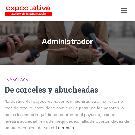
CAMB
Administrador
LA MACHACA
De corceles y abucheadas
*El destino del payaso es hacer reír mientras su alma llora, no
toca de otra, el show debe continuar a pesar de los pesares, a
pocos les importa qué tiene por dentro el payasito, esa es
nuestra sociedad llena de inequidades, falta de oportunidades de
un buen empleo, de salud
Leer más