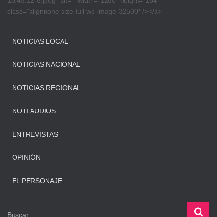
10.45.12-8.jpeg” alt=”” width=”1280″ height=”164″
class=”alignnone size-full wp-image-32500″ /></a>
NOTICIAS LOCAL
NOTICIAS NACIONAL
NOTICIAS REGIONAL
NOTI AUDIOS
ENTREVISTAS
OPINIÓN
EL PERSONAJE
B
Buscar …