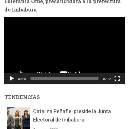
Estefanía Orbe, precandidata a la prefectura
entradas
de Imbabura
R
e
p
r
o
d
u
c
t
o
00:00
02:22
r
d
e
TENDENCIAS
v
í
Catalina Peñafiel preside la Junta
d
Electoral de Imbabura.
e
o