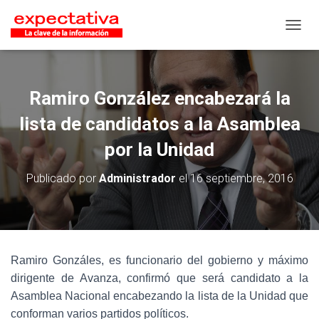
CAMB
Ramiro González encabezará la
lista de candidatos a la Asamblea
por la Unidad
Publicado por
Administrador
el
16 septiembre, 2016
Ramiro Gonzáles, es funcionario del gobierno y máximo
dirigente de Avanza, confirmó que será candidato a la
Asamblea Nacional encabezando la lista de la Unidad que
conforman varios partidos políticos.