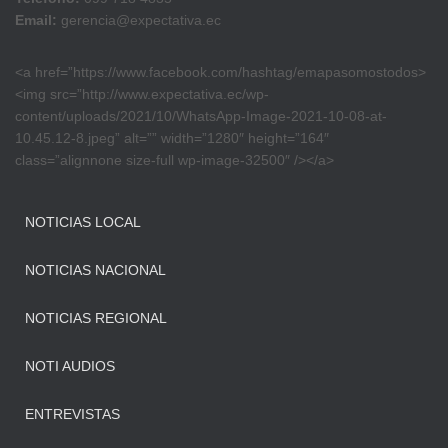
Email:
gerencia@expectativa.ec
<a href=”https://www.facebook.com/hashtag/emapasomostodos>
<img src=”http://www.expectativa.ec/wp-
content/uploads/2021/10/WhatsApp-Image-2021-10-08-at-
10.45.12-8.jpeg” alt=”” width=”1280″ height=”164″
class=”alignnone size-full wp-image-32500″ /></a>
NOTICIAS LOCAL
NOTICIAS NACIONAL
NOTICIAS REGIONAL
NOTI AUDIOS
ENTREVISTAS