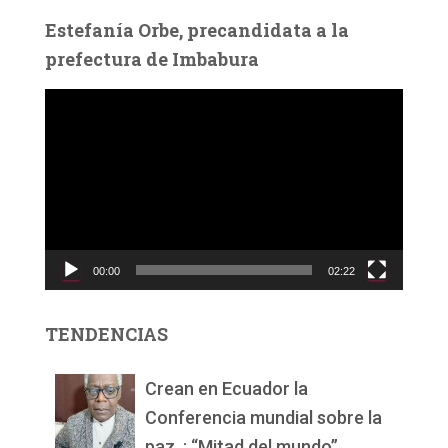
Estefanía Orbe, precandidata a la
prefectura de Imbabura
R
e
p
r
o
d
u
c
00:00
02:22
t
o
r
TENDENCIAS
d
e
v
Crean en Ecuador la
í
Conferencia mundial sobre la
d
paz, : “Mitad del mundo”