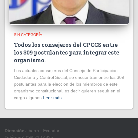
SIN CATEGORÍA
Todos los consejeros del CPCCS entre
los 309 postulantes para integrar este
organismo.
Los actuales consejeros del Consejo de Participación
Ciudadana y Control Social, se encuentran entre los 309
postulantes para la elección de los miembros de este
organismo constitucional, es decir quieren seguir en el
cargo algunos
Leer más
Dirección:
Ibarra - Ecuador
Teléfono:
099 718 4835