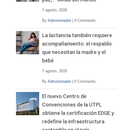
e
o
7 agosto, 2026
By
Administrador
|
0 Comments
La lactancia también requiere
acompañamiento: el respaldo
que necesitan la madre y el
bebé
7 agosto, 2026
By
Administrador
|
0 Comments
El nuevo Centro de
Convenciones de la UTPL
obtiene la certificación EDGE y
redefine la infraestructura
sostenible en el país