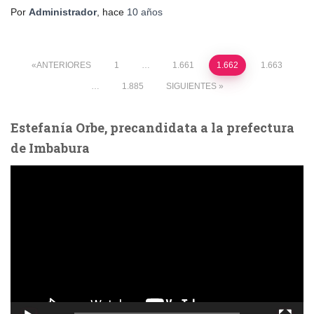
Por
Administrador
, hace
10 años
Paginación
ANTERIORES
1
…
1.661
1.662
1.663
…
1.885
SIGUIENTES
de
Estefanía Orbe, precandidata a la prefectura
entradas
de Imbabura
R
e
p
r
o
d
u
c
t
o