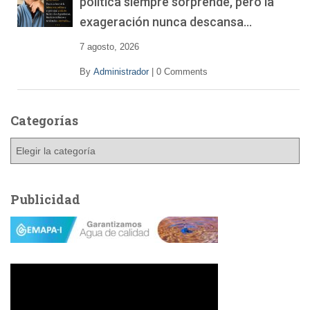
política siempre sorprende, pero la
exageración nunca descansa…
7 agosto, 2026
By
Administrador
|
0 Comments
Categorías
C
a
t
e
Publicidad
g
o
r
í
a
s