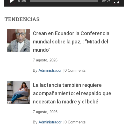
00:00
02:22
r
d
e
TENDENCIAS
v
í
Crean en Ecuador la Conferencia
d
mundial sobre la paz, : “Mitad del
e
o
mundo”
7 agosto, 2026
By
Administrador
|
0 Comments
La lactancia también requiere
acompañamiento: el respaldo que
necesitan la madre y el bebé
7 agosto, 2026
By
Administrador
|
0 Comments