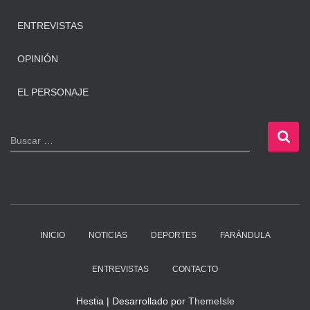
ENTREVISTAS
OPINIÓN
EL PERSONAJE
B
Buscar …
u
s
c
a
r
:
INICIO
NOTICIAS
DEPORTES
FARÁNDULA
ENTREVISTAS
CONTACTO
Hestia | Desarrollado por
ThemeIsle