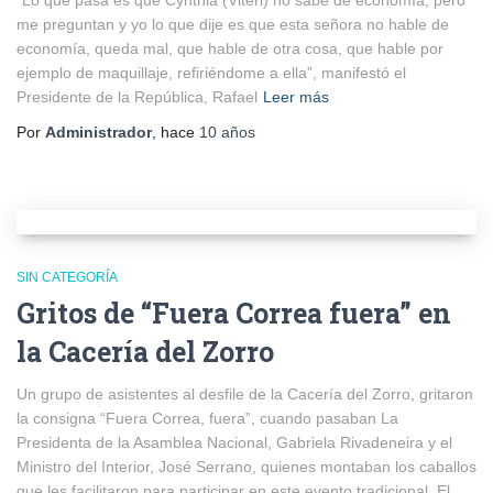
“Lo que pasa es que Cynthia (Viteri) no sabe de economía, pero
me preguntan y yo lo que dije es que esta señora no hable de
economía, queda mal, que hable de otra cosa, que hable por
ejemplo de maquillaje, refiriéndome a ella”, manifestó el
Presidente de la República, Rafael
Leer más
Por
Administrador
, hace
10 años
SIN CATEGORÍA
Gritos de “Fuera Correa fuera” en
la Cacería del Zorro
Un grupo de asistentes al desfile de la Cacería del Zorro, gritaron
la consigna “Fuera Correa, fuera”, cuando pasaban La
Presidenta de la Asamblea Nacional, Gabriela Rivadeneira y el
Ministro del Interior, José Serrano, quienes montaban los caballos
que les facilitaron para participar en este evento tradicional. El