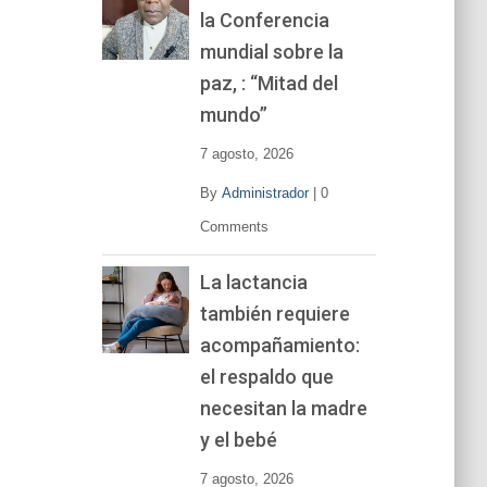
la Conferencia
e
v
mundial sobre la
í
paz, : “Mitad del
d
mundo”
e
o
7 agosto, 2026
By
Administrador
|
0
Comments
La lactancia
también requiere
acompañamiento:
el respaldo que
necesitan la madre
y el bebé
7 agosto, 2026