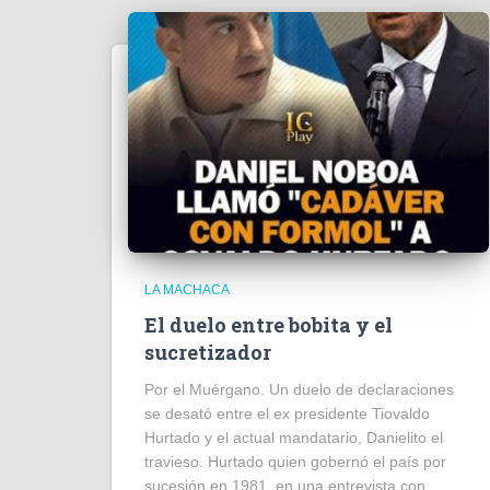
LA MACHACA
El duelo entre bobita y el
sucretizador
Por el Muérgano. Un duelo de declaraciones
se desató entre el ex presidente Tiovaldo
Hurtado y el actual mandatario, Danielito el
travieso. Hurtado quien gobernó el país por
sucesión en 1981, en una entrevista con