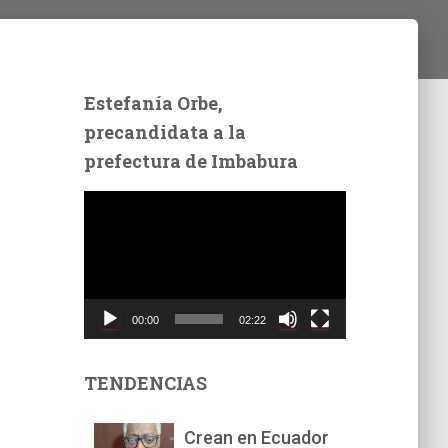
Estefanía Orbe,
precandidata a la
prefectura de Imbabura
R
e
p
r
o
d
00:00
02:22
u
c
t
TENDENCIAS
o
r
Crean en Ecuador
d