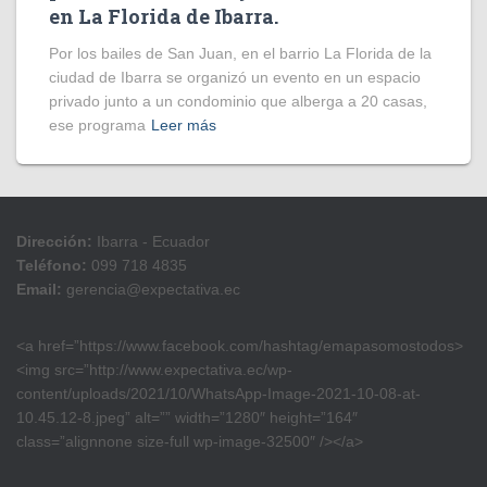
en La Florida de Ibarra.
Por los bailes de San Juan, en el barrio La Florida de la
ciudad de Ibarra se organizó un evento en un espacio
privado junto a un condominio que alberga a 20 casas,
ese programa
Leer más
Dirección:
Ibarra - Ecuador
Teléfono:
099 718 4835
Email:
gerencia@expectativa.ec
<a href=”https://www.facebook.com/hashtag/emapasomostodos>
<img src=”http://www.expectativa.ec/wp-
content/uploads/2021/10/WhatsApp-Image-2021-10-08-at-
10.45.12-8.jpeg” alt=”” width=”1280″ height=”164″
class=”alignnone size-full wp-image-32500″ /></a>