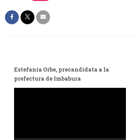
Estefanía Orbe, precandidata a la
prefectura de Imbabura
R
e
p
r
o
d
u
c