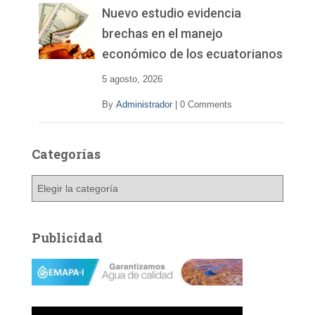
Nuevo estudio evidencia
brechas en el manejo
económico de los ecuatorianos
5 agosto, 2026
By
Administrador
|
0 Comments
Categorías
C
a
t
e
Publicidad
g
o
r
í
a