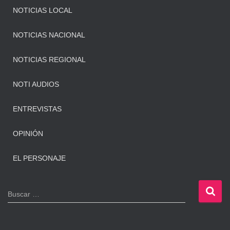
NOTICIAS LOCAL
NOTICIAS NACIONAL
NOTICIAS REGIONAL
NOTI AUDIOS
ENTREVISTAS
OPINIÓN
EL PERSONAJE
B
Buscar …
u
s
c