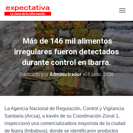
CAMB
Más de 146 mil alimentos
irregulares fueron detectados
durante control en Ibarra.
Publicado por
Administrador
el
6 junio, 2026
La Agencia Nacional de Regulación, Control y Vigilancia
Sanitaria (Arcsa), a través de su Coordinación Zonal 1,
inspeccionó una comercializadora mayorista de la ciudad
de Ibarra (Imbabura), donde se identificaron productos