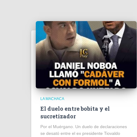
LA MACHACA
El duelo entre bobita y el
sucretizador
Por el Muérgano. Un duelo de declaraciones
se desató entre el ex presidente Tiovaldo