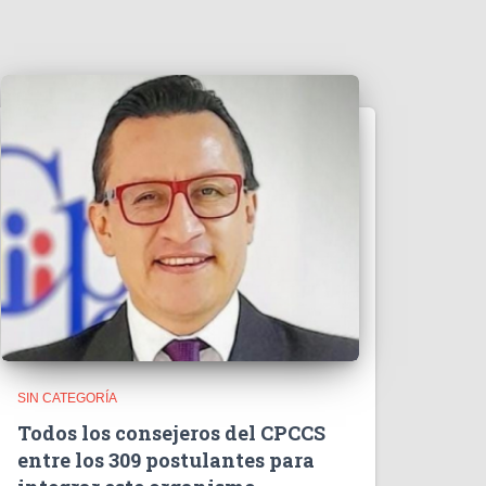
d
e
o
SIN CATEGORÍA
Todos los consejeros del CPCCS
entre los 309 postulantes para