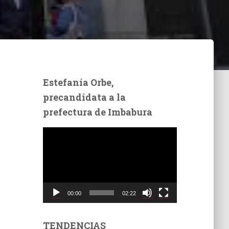
Estefanía Orbe,
precandidata a la
prefectura de Imbabura
R
e
p
r
o
d
00:00
02:22
u
c
t
TENDENCIAS