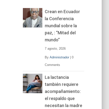
o
r
Crean en Ecuador
d
la Conferencia
e
v
mundial sobre la
í
paz, : “Mitad del
d
mundo”
e
o
7 agosto, 2026
By
Administrador
|
0
Comments
La lactancia
también requiere
acompañamiento:
el respaldo que
necesitan la madre