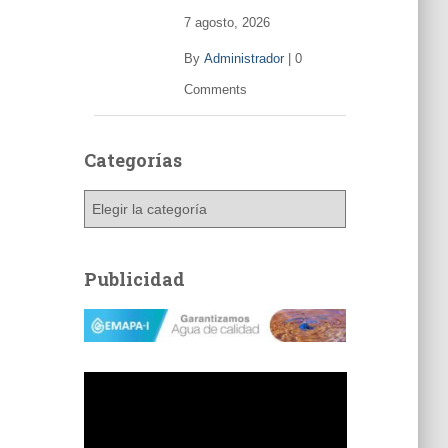
7 agosto, 2026
By
Administrador
|
0
Comments
Categorías
C
a
t
e
Publicidad
g
o
r
í
a
s