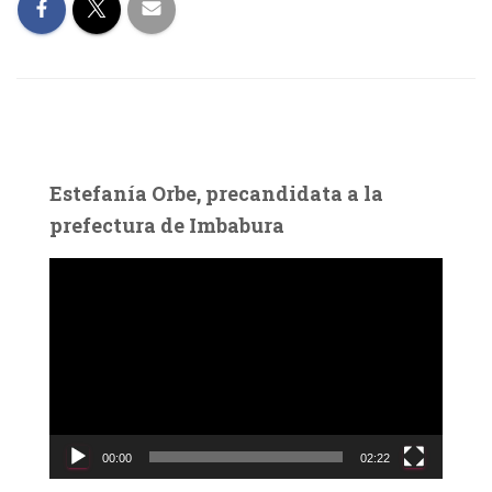
Estefanía Orbe, precandidata a la
prefectura de Imbabura
R
e
p
r
o
d
u
c
00:00
02:22
t
o