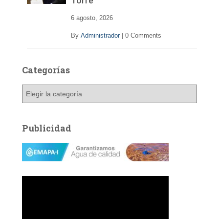
Torre
6 agosto, 2026
By
Administrador
|
0 Comments
Categorías
C
a
t
e
Publicidad
g
o
r
í
a
s