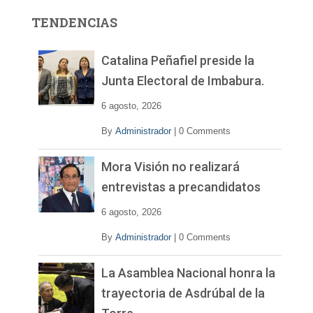
r
TENDENCIAS
d
e
v
Catalina Peñafiel preside la
í
Junta Electoral de Imbabura.
d
e
6 agosto, 2026
o
By
Administrador
|
0 Comments
Mora Visión no realizará
entrevistas a precandidatos
6 agosto, 2026
By
Administrador
|
0 Comments
La Asamblea Nacional honra la
trayectoria de Asdrúbal de la