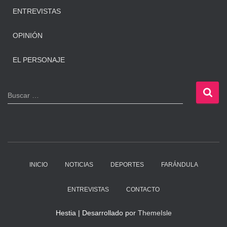
ENTREVISTAS
OPINIÓN
EL PERSONAJE
B
Buscar …
u
s
c
a
r
:
INICIO
NOTICIAS
DEPORTES
FARÁNDULA
ENTREVISTAS
CONTACTO
Hestia | Desarrollado por
ThemeIsle