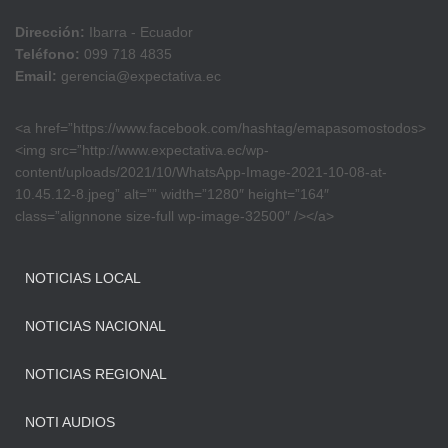
Dirección:
Ibarra - Ecuador
Teléfono:
099 718 4835
Email:
gerencia@expectativa.ec
<a href=”https://www.facebook.com/hashtag/emapasomostodos>
<img src=”http://www.expectativa.ec/wp-
content/uploads/2021/10/WhatsApp-Image-2021-10-08-at-
10.45.12-8.jpeg” alt=”” width=”1280″ height=”164″
class=”alignnone size-full wp-image-32500″ /></a>
NOTICIAS LOCAL
NOTICIAS NACIONAL
NOTICIAS REGIONAL
NOTI AUDIOS