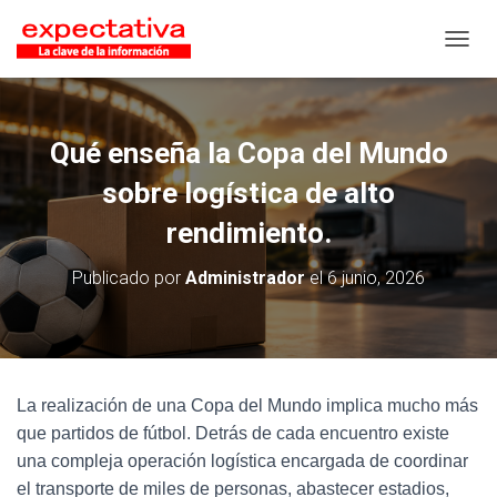
CAMB
Qué enseña la Copa del Mundo
sobre logística de alto
rendimiento.
Publicado por
Administrador
el
6 junio, 2026
La realización de una Copa del Mundo implica mucho más
que partidos de fútbol. Detrás de cada encuentro existe
una compleja operación logística encargada de coordinar
el transporte de miles de personas, abastecer estadios,