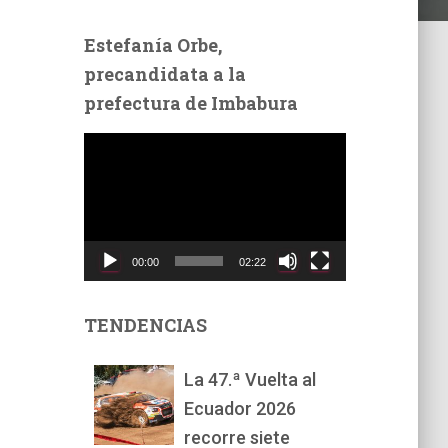
Estefanía Orbe,
precandidata a la
prefectura de Imbabura
R
e
p
r
o
d
00:00
02:22
u
c
t
TENDENCIAS
o
r
La 47.ª Vuelta al
d
Ecuador 2026
e
v
recorre siete