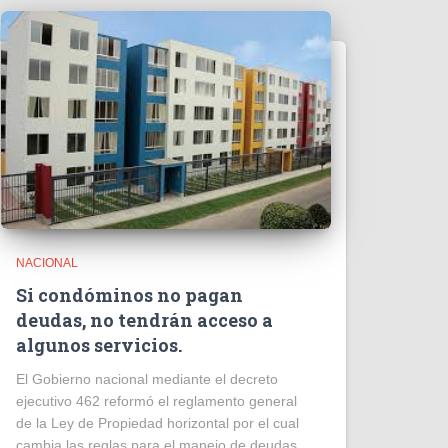
NACIONAL
Si condóminos no pagan
deudas, no tendrán acceso a
algunos servicios.
El Gobierno nacional mediante el decreto
ejecutivo 462 reformó el reglamento general
de la Ley de Propiedad horizontal por el cual
cambia las reglas para el manejo de deudas