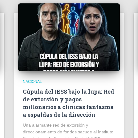
NACIONAL
Cúpula del IESS bajo la lupa: Red
de extorsión y pagos
millonarios a clínicas fantasma
a espaldas de la dirección
​Una alarmante red de extorsión y
direccionamiento de fondos sacude al Instituto