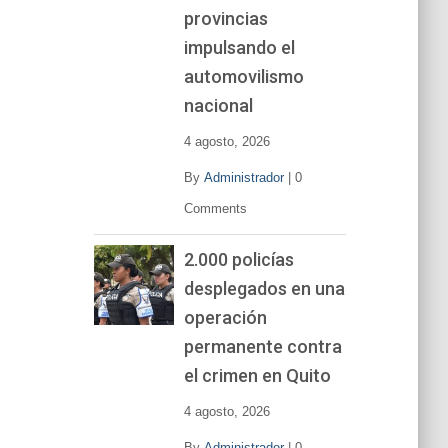
í
provincias
d
impulsando el
e
o
automovilismo
nacional
4 agosto, 2026
By
Administrador
|
0
Comments
2.000 policías
desplegados en una
operación
permanente contra
el crimen en Quito
4 agosto, 2026
By
Administrador
|
0