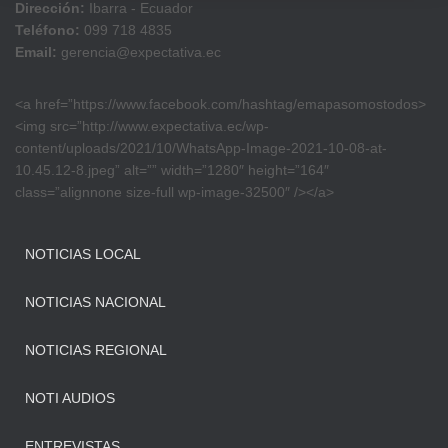
Dirección:
Ibarra - Ecuador
Teléfono:
099 718 4835
Email:
gerencia@expectativa.ec
<a href=”https://www.facebook.com/hashtag/emapasomostodos>
<img src=”http://www.expectativa.ec/wp-
content/uploads/2021/10/WhatsApp-Image-2021-10-08-at-
10.45.12-8.jpeg” alt=”” width=”1280″ height=”164″
class=”alignnone size-full wp-image-32500″ /></a>
NOTICIAS LOCAL
NOTICIAS NACIONAL
NOTICIAS REGIONAL
NOTI AUDIOS
ENTREVISTAS