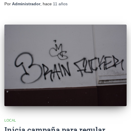
Por
Administrador
, hace
11 años
LOCAL
Inicia campaña para regular