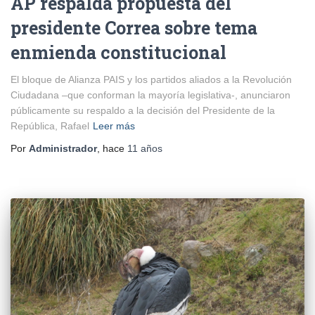
AP respalda propuesta del
presidente Correa sobre tema
enmienda constitucional
El bloque de Alianza PAIS y los partidos aliados a la Revolución
Ciudadana –que conforman la mayoría legislativa-, anunciaron
públicamente su respaldo a la decisión del Presidente de la
República, Rafael
Leer más
Por
Administrador
, hace
11 años