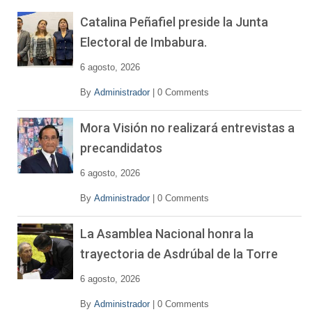
í
Catalina Peñafiel preside la Junta
d
Electoral de Imbabura.
e
o
6 agosto, 2026
By
Administrador
|
0 Comments
Mora Visión no realizará entrevistas a
precandidatos
6 agosto, 2026
By
Administrador
|
0 Comments
La Asamblea Nacional honra la
trayectoria de Asdrúbal de la Torre
6 agosto, 2026
By
Administrador
|
0 Comments