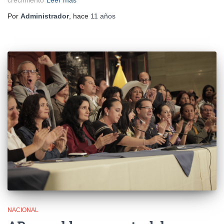
Por
Administrador
, hace
11 años
NACIONAL