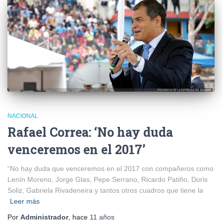
NACIONAL
Rafael Correa: ‘No hay duda
venceremos en el 2017’
“No hay duda que venceremos en el 2017 con compañeros como
Lenín Moreno, Jorge Glas, Pepe Serrano, Ricardo Patiño, Doris
Soliz, Gabriela Rivadeneira y tantos otros cuadros que tiene la
Leer más
Por
Administrador
, hace
11 años