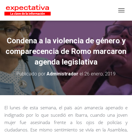
CAMB
Condena a la violencia de género y
comparecencia de Romo marcaron
agenda legislativa
Publicado por
Administrador
el
26 enero, 2019
El lunes de esta semana, el país aún amanecía apenado e
indignado por lo que sucedió en Ibarra, cuando una joven
mujer fue asesinada frente a los ojos de policías y
ciudadanos. Ese mismo sentimiento se vivía en la Asamblea,