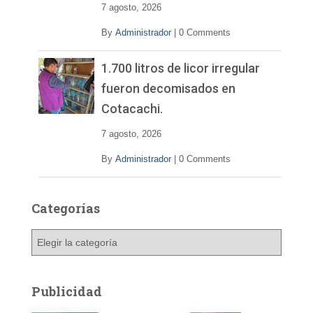
7 agosto, 2026
By
Administrador
|
0 Comments
1.700 litros de licor irregular
fueron decomisados en
Cotacachi.
7 agosto, 2026
By
Administrador
|
0 Comments
Categorías
C
a
t
e
Publicidad
g