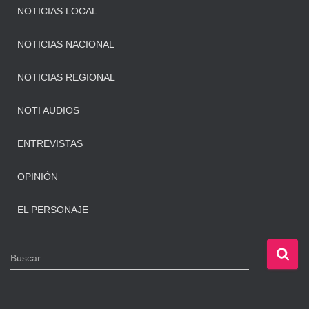
NOTICIAS LOCAL
NOTICIAS NACIONAL
NOTICIAS REGIONAL
NOTI AUDIOS
ENTREVISTAS
OPINIÓN
EL PERSONAJE
B
Buscar …
u
s
c