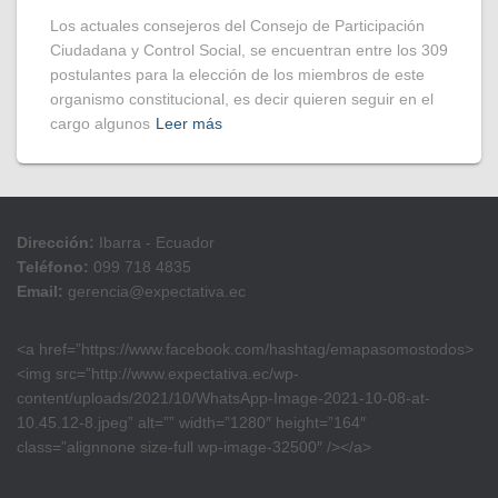
Los actuales consejeros del Consejo de Participación
Ciudadana y Control Social, se encuentran entre los 309
postulantes para la elección de los miembros de este
organismo constitucional, es decir quieren seguir en el
cargo algunos
Leer más
Dirección:
Ibarra - Ecuador
Teléfono:
099 718 4835
Email:
gerencia@expectativa.ec
<a href=”https://www.facebook.com/hashtag/emapasomostodos>
<img src=”http://www.expectativa.ec/wp-
content/uploads/2021/10/WhatsApp-Image-2021-10-08-at-
10.45.12-8.jpeg” alt=”” width=”1280″ height=”164″
class=”alignnone size-full wp-image-32500″ /></a>