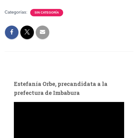
Categorías:
SIN CATEGORÍA
Estefanía Orbe, precandidata a la
prefectura de Imbabura
R
e
p
r
o