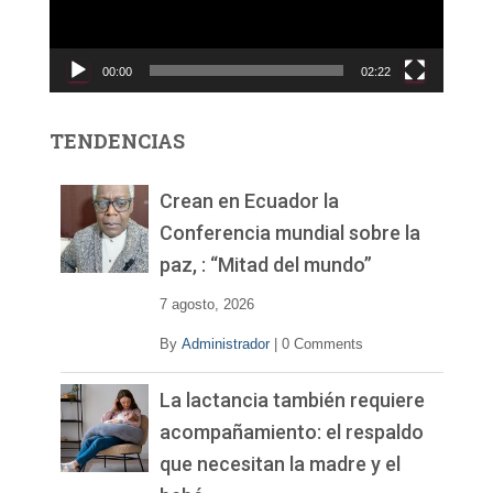
d
u
c
00:00
02:22
t
o
r
TENDENCIAS
d
e
v
Crean en Ecuador la
í
Conferencia mundial sobre la
d
paz, : “Mitad del mundo”
e
o
7 agosto, 2026
By
Administrador
|
0 Comments
La lactancia también requiere
acompañamiento: el respaldo
que necesitan la madre y el