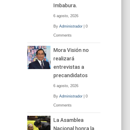
í
Imbabura.
d
e
6 agosto, 2026
o
By
Administrador
|
0
Comments
Mora Visión no
realizará
entrevistas a
precandidatos
6 agosto, 2026
By
Administrador
|
0
Comments
La Asamblea
Nacional honra la