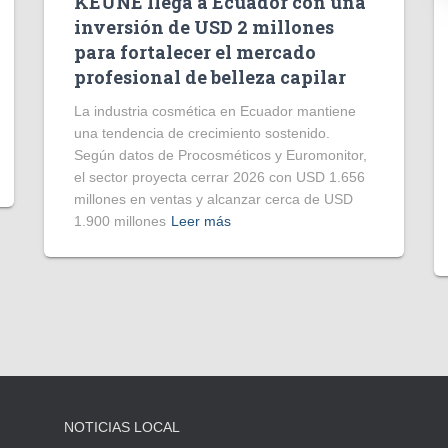
KEUNE llega a Ecuador con una
inversión de USD 2 millones
para fortalecer el mercado
profesional de belleza capilar
La industria cosmética en Ecuador mantiene
una tendencia de crecimiento sostenido.
Según datos de Procosméticos y Euromonitor,
el sector proyecta cerrar 2026 con USD 1.656
millones en ventas y alcanzar cerca de USD
1.900 millones
Leer más
NOTICIAS LOCAL