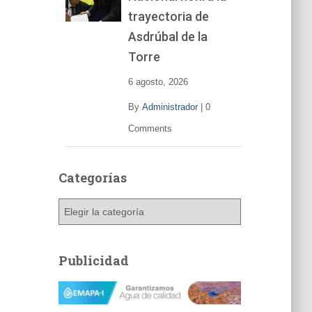
trayectoria de
Asdrúbal de la
Torre
6 agosto, 2026
By
Administrador
|
0
Comments
Categorías
C
a
t
e
Publicidad
g
o
r