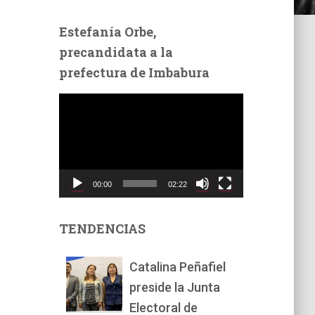
Estefanía Orbe,
precandidata a la
prefectura de Imbabura
R
e
p
r
o
d
00:00
02:22
u
c
t
TENDENCIAS
o
r
Catalina Peñafiel
d
preside la Junta
e
v
Electoral de