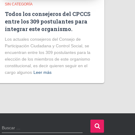
SIN CATEGORÍA
Todos los consejeros del CPCCS
entre los 309 postulantes para
integrar este organismo.
Los actuales consejeros del Consejo de
Participación Ciudadana y Control Social, se
encuentran entre los 309 postulantes para la
elección de los miembros de este organismo
constitucional, es decir quieren seguir en el
cargo algunos
Leer más
B
Buscar …
u