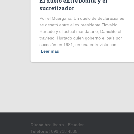
El duelo entre bobita y el
sucretizador
Por el Muérgano. Un duelo de declaraciones
se desató entre el ex presidente Tiovaldo
Hurtado y el actual mandatario, Danielito el
travieso. Hurtado quien gobernó el país por
sucesión en 1981, en una entrevista con
Leer más
Dirección:
Ibarra - Ecuador
Teléfono:
099 718 4835