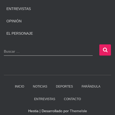
ENTREVISTAS
OPINIÓN
EL PERSONAJE
B
Buscar …
u
s
c
a
r
:
INICIO
NOTICIAS
DEPORTES
FARÁNDULA
ENTREVISTAS
CONTACTO
Hestia | Desarrollado por
ThemeIsle