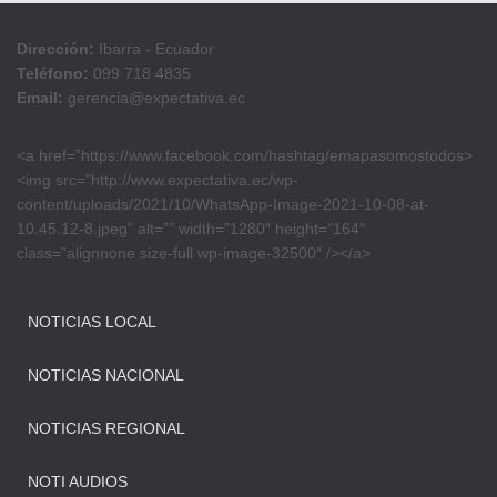
Dirección:
Ibarra - Ecuador
Teléfono:
099 718 4835
Email:
gerencia@expectativa.ec
<a href=”https://www.facebook.com/hashtag/emapasomostodos>
<img src=”http://www.expectativa.ec/wp-
content/uploads/2021/10/WhatsApp-Image-2021-10-08-at-
10.45.12-8.jpeg” alt=”” width=”1280″ height=”164″
class=”alignnone size-full wp-image-32500″ /></a>
NOTICIAS LOCAL
NOTICIAS NACIONAL
NOTICIAS REGIONAL
NOTI AUDIOS