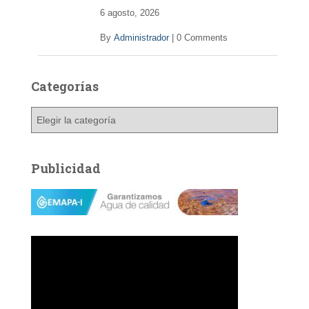
6 agosto, 2026
By
Administrador
|
0 Comments
Categorías
C
a
t
e
Publicidad
g
o
r
í
a
s