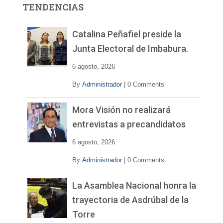
TENDENCIAS
d
e
v
Catalina Peñafiel preside la
í
Junta Electoral de Imbabura.
d
e
6 agosto, 2026
o
By
Administrador
|
0 Comments
Mora Visión no realizará
entrevistas a precandidatos
6 agosto, 2026
By
Administrador
|
0 Comments
La Asamblea Nacional honra la
trayectoria de Asdrúbal de la
Torre