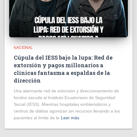
NACIONAL
Cúpula del IESS bajo la lupa: Red de
extorsión y pagos millonarios a
clínicas fantasma a espaldas de la
dirección
​Una alarmante red de extorsión y direccionamiento de
fondos sacude al Instituto Ecuatoriano de Seguridad
Social (IESS). Mientras hospitales emblemáticos y
centros de diálisis agonizan sin recursos llevando a los
pacientes al límite de la
Leer más