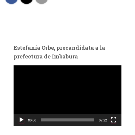
Estefanía Orbe, precandidata a la
prefectura de Imbabura
R
e
p
r
o
d
u
c
00:00
02:22
t
o
r