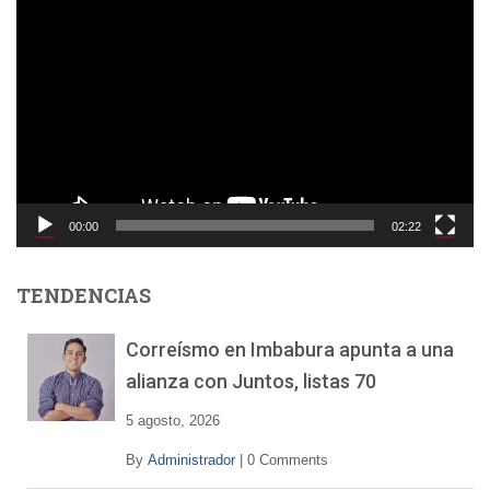
R
e
p
r
o
d
u
c
t
o
00:00
02:22
r
d
e
TENDENCIAS
v
í
Correísmo en Imbabura apunta a una
d
alianza con Juntos, listas 70
e
o
5 agosto, 2026
By
Administrador
|
0 Comments