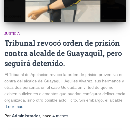
JUSTICIA
Tribunal revocó orden de prisión
contra alcalde de Guayaquil, pero
seguirá detenido.
El Tribunal de Apelación revocó la orden de prisión preventiva en
contra del alcalde de Guayaquil, Aquiles Alvarez, sus hermanos y
otras dos personas en el caso Goleada en virtud de que no
existen suficientes elementos que puedan configurar delincuencia
organizada, sino otro posible acto ilícito. Sin embargo, el alcalde
Leer más
Por
Administrador
, hace
4 meses