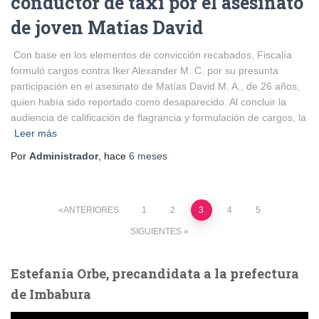
conductor de taxi por el asesinato
de joven Matías David
Con base en los elementos de convicción recabados, Fiscalía
formuló cargos contra Iker Alexander M. C. por su presunta
participación en el asesinato de Matías David M. A., de 26 años,
quien había sido reportado como desaparecido. Al concluir la
audiencia de calificación de flagrancia y formulación de cargos, la
Leer más
Por
Administrador
, hace
6 meses
Paginación
ANTERIORES
1
2
3
4
5
SIGUIENTES
de
Estefanía Orbe, precandidata a la prefectura
entradas
de Imbabura