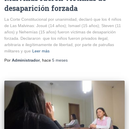
desaparición forzada
La Corte Constitucional por unanimidad, declaró que los 4 niños
de Las Malvinas: Josué (14 años); Ismael (15 años); Steven (11
años) y Nehemías (15 años) fueron víctimas de desaparición
forzada. Declararon que los niños fueron privados ilegal,
arbitraria e ilegítimamente de libertad, por parte de patrullas
militares y que
Leer más
Por
Administrador
, hace
5 meses