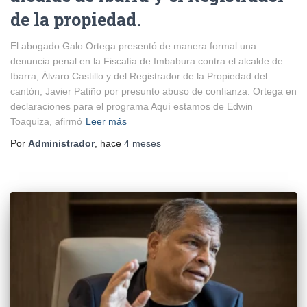
de la propiedad.
El abogado Galo Ortega presentó de manera formal una
denuncia penal en la Fiscalía de Imbabura contra el alcalde de
Ibarra, Álvaro Castillo y del Registrador de la Propiedad del
cantón, Javier Patiño por presunto abuso de confianza. Ortega en
declaraciones para el programa Aquí estamos de Edwin
Toaquiza, afirmó
Leer más
Por
Administrador
, hace
4 meses