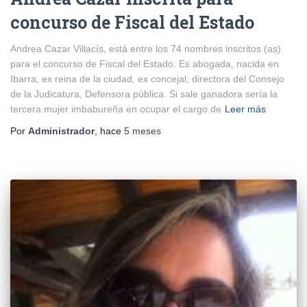
concurso de Fiscal del Estado
Andrea Cazar Villacís, está entre los 74 nombres inscritos (as)
para el concurso de Fiscal del Estado. Es abogada, nacida en
Ibarra, ex reina de la ciudad, ex concejal; directora del Consejo
de la Judicatura, Defensora pública. Si sale ganadora sería la
tercera mujer imbabureña en ocupar el cargo de
Leer más
Por
Administrador
, hace
5 meses