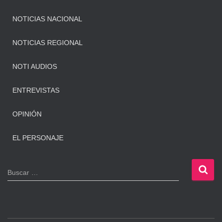
NOTICIAS NACIONAL
NOTICIAS REGIONAL
NOTI AUDIOS
ENTREVISTAS
OPINIÓN
EL PERSONAJE
B
Buscar …
u
s
c
a