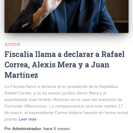
JUSTICIA
Fiscalía llama a declarar a Rafael
Correa, Alexis Mera y a Juan
Martínez
La Fiscalía llamó a declarar al ex presidente de la República,
Rafael Correa, a su ex asesor jurídico Alexis Mera y al
asambleísta Juan Andrés Martínez en el caso del asesinato de
Fernando Villavicencio. La comparecencia será este martes 17
de marzo, el expresidente Correa debera´hacerlo en forma virtual
puesto
Leer más
Por
Administrador
, hace
5 meses