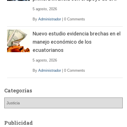
5 agosto, 2026
By
Administrador
|
0 Comments
Nuevo estudio evidencia brechas en el
manejo económico de los
ecuatorianos
5 agosto, 2026
By
Administrador
|
0 Comments
Categorías
C
a
t
e
Publicidad
g