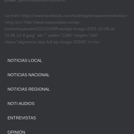
Email:
gerencia@expectativa.ec
<a href=”https://www.facebook.com/hashtag/emapasomostodos>
<img src=”http://www.expectativa.ec/wp-
content/uploads/2021/10/WhatsApp-Image-2021-10-08-at-
10.45.12-8.jpeg” alt=”” width=”1280″ height=”164″
class=”alignnone size-full wp-image-32500″ /></a>
NOTICIAS LOCAL
NOTICIAS NACIONAL
NOTICIAS REGIONAL
NOTI AUDIOS
ENTREVISTAS
OPINIÓN