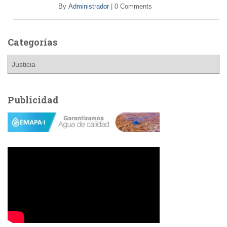
By
Administrador
|
0 Comments
Categorías
C
a
t
e
Publicidad
g
o
r
í
a
s