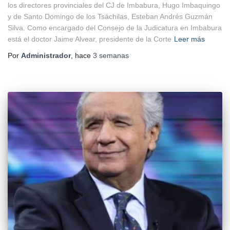
los directores provinciales del CJ de Imbabura, Hugo Imbaquingo
y de Santo Domingo de los Tsáchilas, Esteban Andrés Guzmán
Silva. Como encargado del Consejo de la Judicatura en Imbabura
está el doctor Jaime Alvear, presidente de la Corte
Leer más
Por
Administrador
, hace
3 semanas