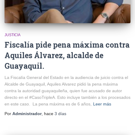
JUSTICIA
Fiscalía pide pena máxima contra
Aquiles Álvarez, alcalde de
Guayaquil.
La Fiscalía General del Estado en la audiencia de juicio contra el
Alcalde de Guayaquil, Aquiles Alvarez pidió la pena máxima
contra la autoridad guayaquileña, quien fue acusado de autor
directo en el #CasoTripleA. Esto incluye también a los procesados
en este caso. La pena máxima es de 6 años,
Leer más
Por
Administrador
, hace
3 días