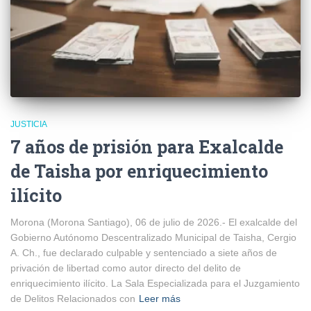
JUSTICIA
7 años de prisión para Exalcalde
de Taisha por enriquecimiento
ilícito
Morona (Morona Santiago), 06 de julio de 2026.- El exalcalde del
Gobierno Autónomo Descentralizado Municipal de Taisha, Cergio
A. Ch., fue declarado culpable y sentenciado a siete años de
privación de libertad como autor directo del delito de
enriquecimiento ilícito. La Sala Especializada para el Juzgamiento
de Delitos Relacionados con
Leer más