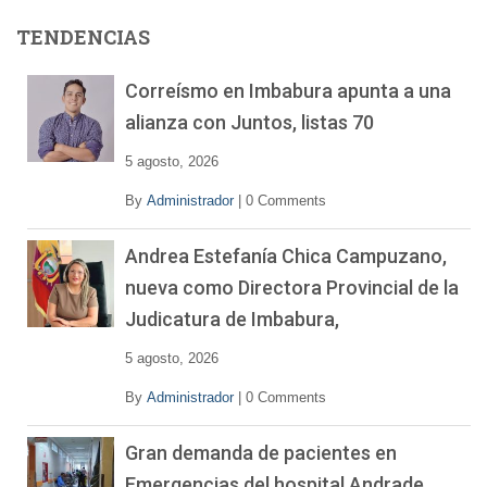
d
e
TENDENCIAS
v
í
Correísmo en Imbabura apunta a una
d
alianza con Juntos, listas 70
e
o
5 agosto, 2026
By
Administrador
|
0 Comments
Andrea Estefanía Chica Campuzano,
nueva como Directora Provincial de la
Judicatura de Imbabura,
5 agosto, 2026
By
Administrador
|
0 Comments
Gran demanda de pacientes en
Emergencias del hospital Andrade