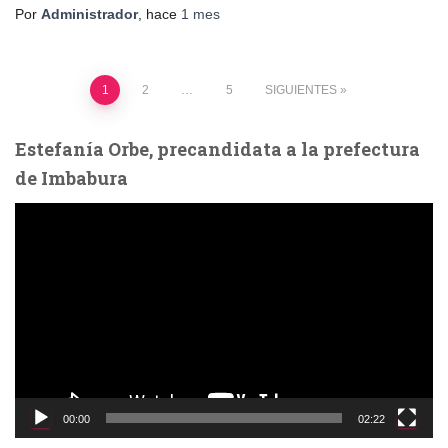
Por
Administrador
, hace
1 mes
Paginación
1
2
…
5
SIGUIENTES
de
Estefanía Orbe, precandidata a la prefectura
de Imbabura
entradas
R
e
p
r
o
d
u
c
t
o
00:00
02:22
r