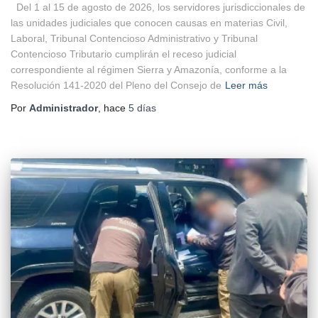
Del 1 al 15 de agosto de 2026, los servidores jurisdiccionales de
las unidades judiciales que conocen causas en materias Civil,
Laboral, Tribunal Contencioso Administrativo y Tribunal
Contencioso Tributario cumplirán el receso judicial
correspondiente al régimen Sierra y Amazonía, conforme a la
Resolución 141-2020 del Pleno del Consejo de
Leer más
Por
Administrador
, hace
5 días