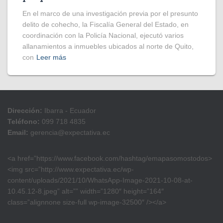
En el marco de una investigación previa por el presunto
delito de cohecho, la Fiscalía General del Estado, en
coordinación con la Policía Nacional, ejecutó varios
allanamientos a inmuebles ubicados al norte de Quito,
con
Leer más
Dirección:
Ibarra - Ecuador
Teléfono:
099 718 4835
Email:
gerencia@expectativa.ec
<a href=”https://www.facebook.com/hashtag/emapasomostodos>
<img src=”http://www.expectativa.ec/wp-
content/uploads/2021/10/WhatsApp-Image-2021-10-08-at-
10.45.12-8.jpeg” alt=”” width=”1280″ height=”164″
class=”alignnone size-full wp-image-32500″ /></a>