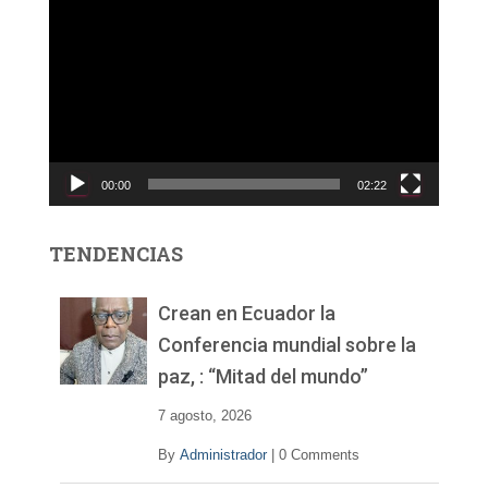
e
p
r
o
d
u
c
00:00
02:22
t
o
r
TENDENCIAS
d
e
v
Crean en Ecuador la
í
Conferencia mundial sobre la
d
paz, : “Mitad del mundo”
e
o
7 agosto, 2026
By
Administrador
|
0 Comments