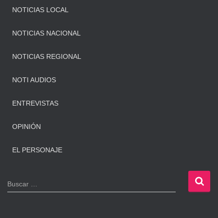
NOTICIAS LOCAL
NOTICIAS NACIONAL
NOTICIAS REGIONAL
NOTI AUDIOS
ENTREVISTAS
OPINIÓN
EL PERSONAJE
B
Buscar …
u
s
c