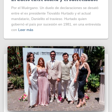
Por el Muérgano. Un duelo de declaraciones se desató
entre el ex presidente Tiovaldo Hurtado y el actual
mandatario, Danielito el travieso. Hurtado quien
gobernó el país por sucesión en 1981, en una entrevista
con
Leer más