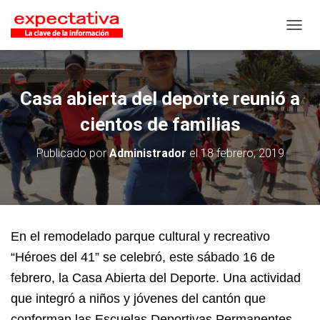
CAMB
Casa abierta del deporte reunió a
cientos de familias
Publicado por
Administrador
el
18 febrero, 2019
En el remodelado parque cultural y recreativo
“Héroes del 41” se celebró, este sábado 16 de
febrero, la Casa Abierta del Deporte. Una actividad
que integró a niños y jóvenes del cantón que
conforman las Escuelas Deportivas Permanentes