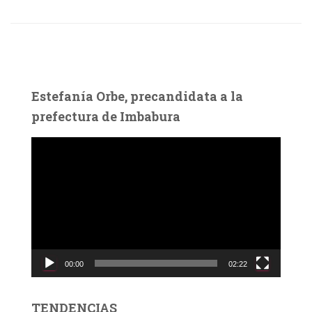
Estefanía Orbe, precandidata a la
prefectura de Imbabura
R
e
p
r
o
d
u
c
00:00
02:22
t
o
r
TENDENCIAS