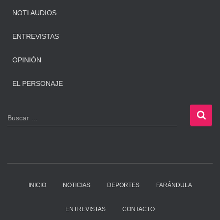
NOTI AUDIOS
ENTREVISTAS
OPINIÓN
EL PERSONAJE
B
Buscar …
u
s
c
a
r
:
INICIO
NOTICIAS
DEPORTES
FARÁNDULA
ENTREVISTAS
CONTACTO