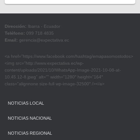
Dirección:
Ibarra - Ecuador
Teléfono:
099 718 4835
Email:
gerencia@expectativa.ec
<a href=”https://www.facebook.com/hashtag/emapasomostodos>
<img src=”http://www.expectativa.ec/wp-
content/uploads/2021/10/WhatsApp-Image-2021-10-08-at-
10.45.12-8.jpeg” alt=”” width=”1280″ height=”164″
class=”alignnone size-full wp-image-32500″ /></a>
NOTICIAS LOCAL
NOTICIAS NACIONAL
NOTICIAS REGIONAL