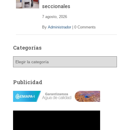
seccionales
7 agosto, 2026
By
Administrador
|
0 Comments
Categorías
C
a
t
e
Publicidad
g
o
r
í
a
s