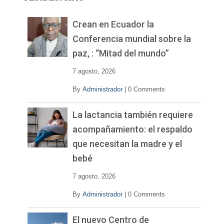
d
e
v
Crean en Ecuador la
í
Conferencia mundial sobre la
d
paz, : “Mitad del mundo”
e
o
7 agosto, 2026
By
Administrador
|
0 Comments
La lactancia también requiere
acompañamiento: el respaldo
que necesitan la madre y el
bebé
7 agosto, 2026
By
Administrador
|
0 Comments
El nuevo Centro de