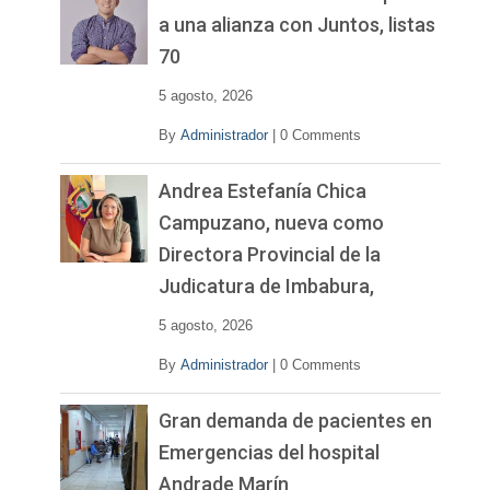
í
a una alianza con Juntos, listas
d
70
e
o
5 agosto, 2026
By
Administrador
|
0 Comments
Andrea Estefanía Chica
Campuzano, nueva como
Directora Provincial de la
Judicatura de Imbabura,
5 agosto, 2026
By
Administrador
|
0 Comments
Gran demanda de pacientes en
Emergencias del hospital
Andrade Marín