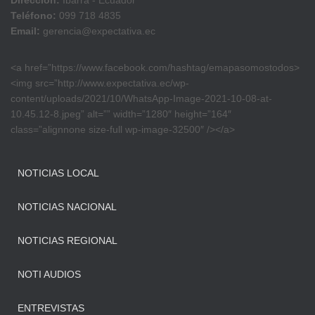
Dirección:
Ibarra - Ecuador
Teléfono:
099 718 4835
Email:
gerencia@expectativa.ec
<a href=”https://www.facebook.com/hashtag/emapasomostodos>
<img src=”http://www.expectativa.ec/wp-
content/uploads/2021/10/WhatsApp-Image-2021-10-08-at-
10.45.12-8.jpeg” alt=”” width=”1280″ height=”164″
class=”alignnone size-full wp-image-32500″ /></a>
NOTICIAS LOCAL
NOTICIAS NACIONAL
NOTICIAS REGIONAL
NOTI AUDIOS
ENTREVISTAS