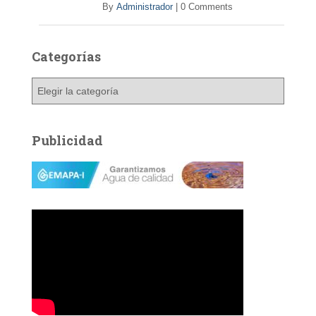
By
Administrador
|
0 Comments
Categorías
C
a
t
e
Publicidad
g
o
r
í
a
s