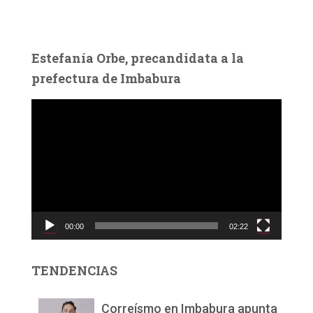
Estefanía Orbe, precandidata a la
prefectura de Imbabura
R
e
p
r
o
d
u
c
00:00
02:22
t
o
r
TENDENCIAS
d
e
v
Correísmo en Imbabura apunta