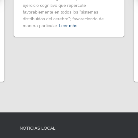
ejercicio cognitivo que repercute
favorablemente en todos los “sistemas
distribuidos del cerebro”; favoreciendo de
manera particular
Leer más
NOTICIAS LOCAL