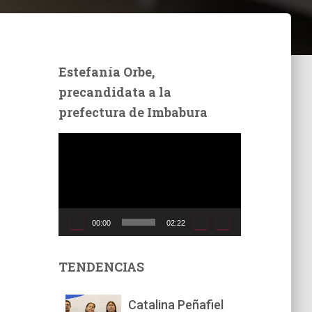
Estefanía Orbe,
precandidata a la
prefectura de Imbabura
R
e
p
r
o
d
00:00
02:22
u
c
t
TENDENCIAS
o
r
Catalina Peñafiel
d