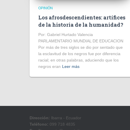
OPINIÓN
Los afrosdescendientes: artífices
de la historia de la humanidad?
Por: Gabriel Hurtado Valencia
PARLAMENTARIO MUNDIAL DE EDUCACION
Por más de tres siglos se dio por sentado que
la esclavitud de los negros fue por diferencia
racial; en otras palabras, aduciendo que los
negros eran
Leer más
Dirección:
Ibarra - Ecuador
Teléfono:
099 718 4835