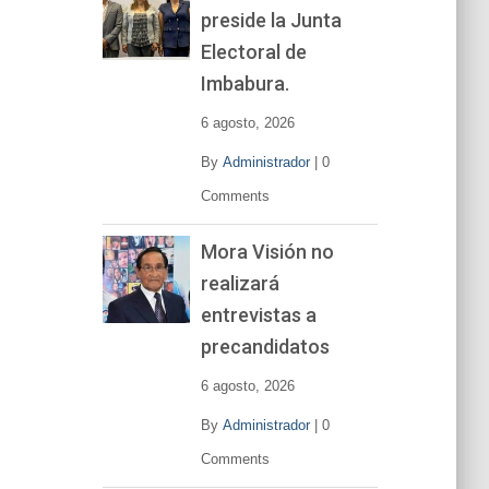
preside la Junta
e
v
Electoral de
í
Imbabura.
d
e
6 agosto, 2026
o
By
Administrador
|
0
Comments
Mora Visión no
realizará
entrevistas a
precandidatos
6 agosto, 2026
By
Administrador
|
0
Comments