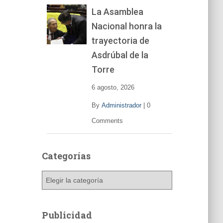
La Asamblea
Nacional honra la
trayectoria de
Asdrúbal de la
Torre
6 agosto, 2026
By
Administrador
|
0
Comments
Categorías
C
a
t
e
Publicidad
g