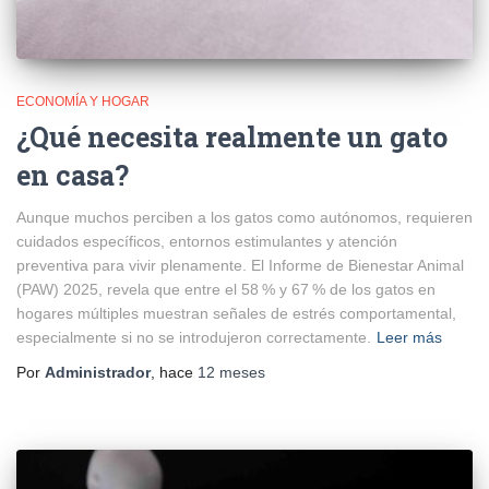
ECONOMÍA Y HOGAR
¿Qué necesita realmente un gato
en casa?
Aunque muchos perciben a los gatos como autónomos, requieren
cuidados específicos, entornos estimulantes y atención
preventiva para vivir plenamente. El Informe de Bienestar Animal
(PAW) 2025, revela que entre el 58 % y 67 % de los gatos en
hogares múltiples muestran señales de estrés comportamental,
especialmente si no se introdujeron correctamente.
Leer más
Por
Administrador
, hace
12 meses