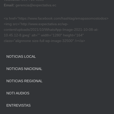
Email:
gerencia@expectativa.ec
<a href=”https://www.facebook.com/hashtag/emapasomostodos>
<img src=”http://www.expectativa.ec/wp-
content/uploads/2021/10/WhatsApp-Image-2021-10-08-at-
10.45.12-8.jpeg” alt=”” width=”1280″ height=”164″
class=”alignnone size-full wp-image-32500″ /></a>
NOTICIAS LOCAL
NOTICIAS NACIONAL
NOTICIAS REGIONAL
NOTI AUDIOS
ENTREVISTAS