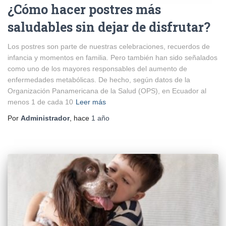
¿Cómo hacer postres más
saludables sin dejar de disfrutar?
Los postres son parte de nuestras celebraciones, recuerdos de
infancia y momentos en familia. Pero también han sido señalados
como uno de los mayores responsables del aumento de
enfermedades metabólicas. De hecho, según datos de la
Organización Panamericana de la Salud (OPS), en Ecuador al
menos 1 de cada 10
Leer más
Por
Administrador
, hace
1 año