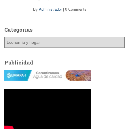
By
Administrador
|
0 Comments
Categorías
C
a
t
e
Publicidad
g
o
r
í
a
s