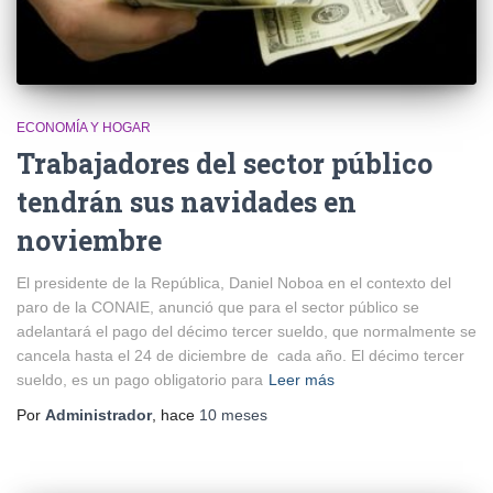
ECONOMÍA Y HOGAR
Trabajadores del sector público
tendrán sus navidades en
noviembre
El presidente de la República, Daniel Noboa en el contexto del
paro de la CONAIE, anunció que para el sector público se
adelantará el pago del décimo tercer sueldo, que normalmente se
cancela hasta el 24 de diciembre de cada año. El décimo tercer
sueldo, es un pago obligatorio para
Leer más
Por
Administrador
, hace
10 meses