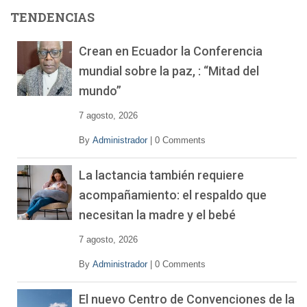
e
TENDENCIAS
v
í
Crean en Ecuador la Conferencia
d
mundial sobre la paz, : “Mitad del
e
o
mundo”
7 agosto, 2026
By
Administrador
|
0 Comments
La lactancia también requiere
acompañamiento: el respaldo que
necesitan la madre y el bebé
7 agosto, 2026
By
Administrador
|
0 Comments
El nuevo Centro de Convenciones de la