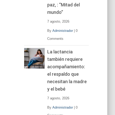
í
paz, : “Mitad del
d
mundo”
e
o
7 agosto, 2026
By
Administrador
|
0
Comments
La lactancia
también requiere
acompañamiento:
el respaldo que
necesitan la madre
y el bebé
7 agosto, 2026
By
Administrador
|
0