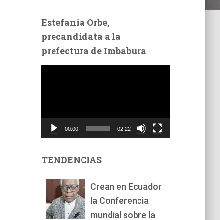
Estefanía Orbe,
precandidata a la
prefectura de Imbabura
R
e
p
r
o
d
00:00
02:22
u
c
t
TENDENCIAS
o
r
Crean en Ecuador
d
la Conferencia
e
v
mundial sobre la