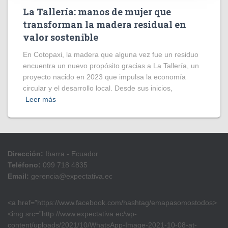
La Tallería: manos de mujer que
transforman la madera residual en
valor sostenible
En Cotopaxi, la madera que alguna vez fue un residuo
encuentra un nuevo propósito gracias a La Tallería, un
proyecto nacido en 2023 que impulsa la economía
circular y el desarrollo local. Desde sus inicios,
Leer más
Dirección:
Ibarra - Ecuador
Teléfono:
099 718 4835
Email:
gerencia@expectativa.ec
<a href=”https://www.facebook.com/hashtag/emapasomostodos>
<img src=”http://www.expectativa.ec/wp-
content/uploads/2021/10/WhatsApp-Image-2021-10-08-at-