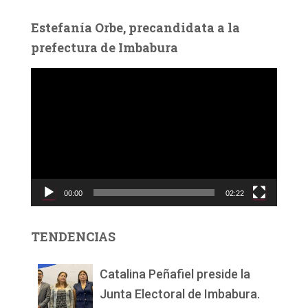
Estefanía Orbe, precandidata a la
prefectura de Imbabura
R
e
p
r
o
d
u
c
00:00
02:22
t
o
r
TENDENCIAS
d
e
v
Catalina Peñafiel preside la
í
Junta Electoral de Imbabura.
d