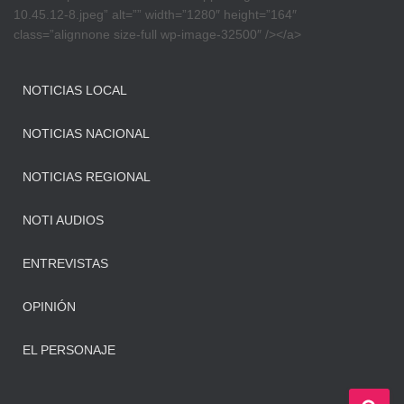
10.45.12-8.jpeg” alt=”” width=”1280″ height=”164″
class=”alignnone size-full wp-image-32500″ /></a>
NOTICIAS LOCAL
NOTICIAS NACIONAL
NOTICIAS REGIONAL
NOTI AUDIOS
ENTREVISTAS
OPINIÓN
EL PERSONAJE