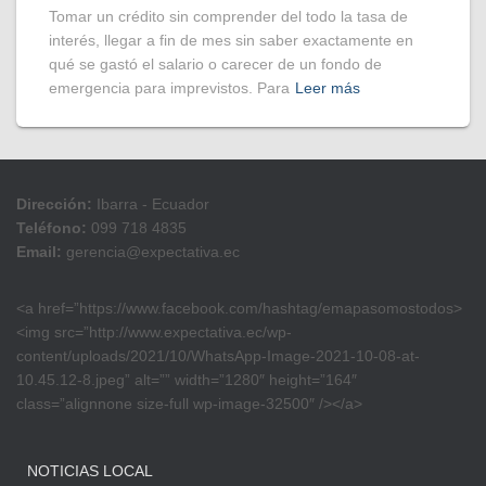
Tomar un crédito sin comprender del todo la tasa de
interés, llegar a fin de mes sin saber exactamente en
qué se gastó el salario o carecer de un fondo de
emergencia para imprevistos. Para
Leer más
Dirección:
Ibarra - Ecuador
Teléfono:
099 718 4835
Email:
gerencia@expectativa.ec
<a href=”https://www.facebook.com/hashtag/emapasomostodos>
<img src=”http://www.expectativa.ec/wp-
content/uploads/2021/10/WhatsApp-Image-2021-10-08-at-
10.45.12-8.jpeg” alt=”” width=”1280″ height=”164″
class=”alignnone size-full wp-image-32500″ /></a>
NOTICIAS LOCAL