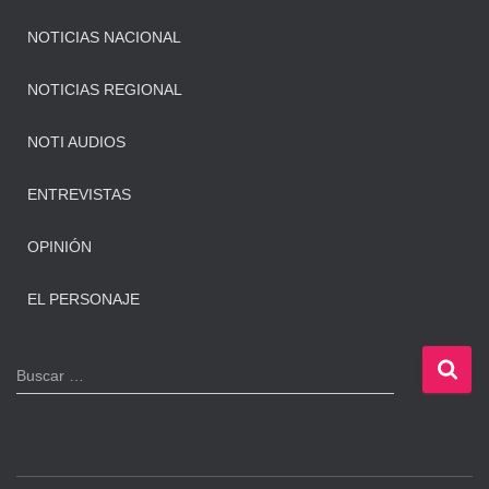
NOTICIAS NACIONAL
NOTICIAS REGIONAL
NOTI AUDIOS
ENTREVISTAS
OPINIÓN
EL PERSONAJE
B
Buscar …
u
s
c
a
r