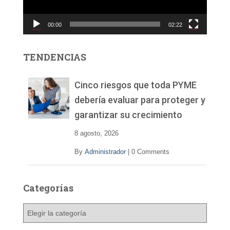
u
c
00:00
02:22
t
o
r
TENDENCIAS
d
e
v
Cinco riesgos que toda PYME
í
debería evaluar para proteger y
d
garantizar su crecimiento
e
o
8 agosto, 2026
By
Administrador
|
0 Comments
Categorías
C
a