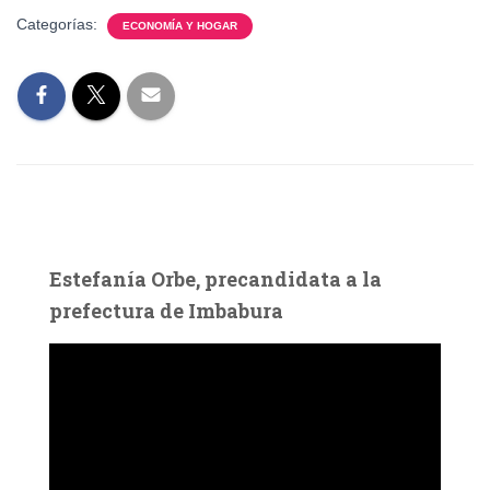
Categorías:
ECONOMÍA Y HOGAR
Estefanía Orbe, precandidata a la
prefectura de Imbabura
R
e
p
r
o
d