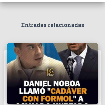
e
v
í
d
e
Entradas relacionadas
o