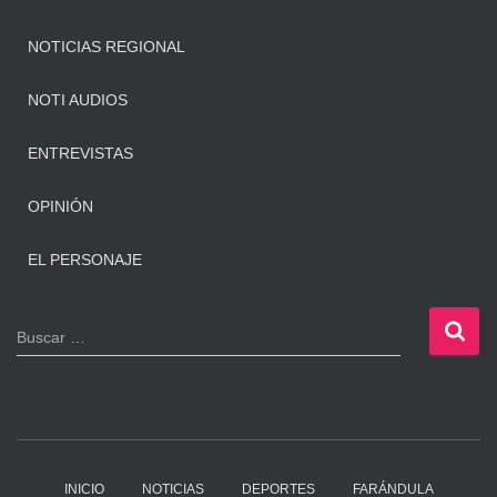
NOTICIAS REGIONAL
NOTI AUDIOS
ENTREVISTAS
OPINIÓN
EL PERSONAJE
B
Buscar …
u
s
c
a
r
:
INICIO
NOTICIAS
DEPORTES
FARÁNDULA