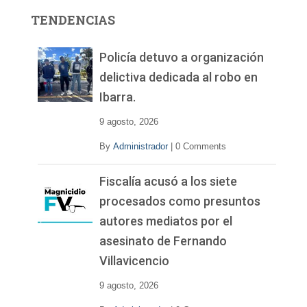
r
TENDENCIAS
d
e
v
Policía detuvo a organización
í
delictiva dedicada al robo en
d
Ibarra.
e
o
9 agosto, 2026
By
Administrador
|
0 Comments
Fiscalía acusó a los siete
procesados como presuntos
autores mediatos por el
asesinato de Fernando
Villavicencio
9 agosto, 2026