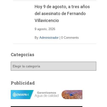
Hoy 9 de agosto, a tres años
del asesinato de Fernando
Villavicencio
9 agosto, 2026
By
Administrador
|
0 Comments
Categorías
C
a
t
e
Publicidad
g
o
r
í
a