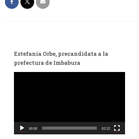
Estefanía Orbe, precandidata a la
prefectura de Imbabura
R
e
p
r
o
d
u
c
00:00
02:22
t
o