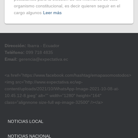
organismo constitucional, es decir quieren seguir en el
cargo algunos
Leer más
Dirección:
Ibarra - Ecuador
Teléfono:
099 718 4835
Email:
gerencia@expectativa.ec
<a href=”https://www.facebook.com/hashtag/emapasomostodos>
<img src=”http://www.expectativa.ec/wp-
content/uploads/2021/10/WhatsApp-Image-2021-10-08-at-
10.45.12-8.jpeg” alt=”” width=”1280″ height=”164″
class=”alignnone size-full wp-image-32500″ /></a>
NOTICIAS LOCAL
NOTICIAS NACIONAL