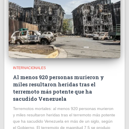
INTERNACIONALES
Al menos 920 personas murieron y
miles resultaron heridas tras el
terremoto más potente que ha
sacudido Venezuela
Terremotos mortales: al menos 920 personas murieron
y miles resultaron heridas tras el terremoto más potente
que ha sacudido Venezuela en más de un siglo, según
el Gobierno. El terremoto de magnitud 7,5 se produjo