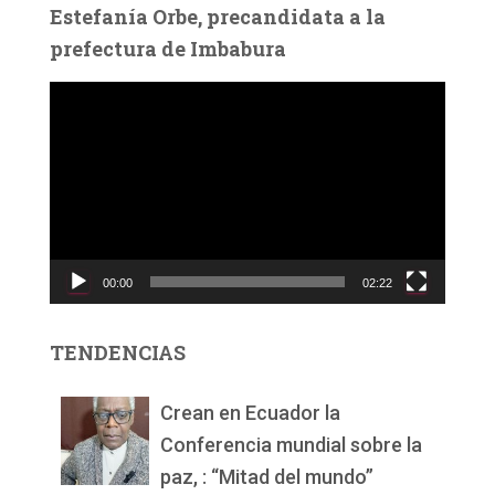
Estefanía Orbe, precandidata a la
prefectura de Imbabura
R
e
p
r
o
d
u
c
00:00
02:22
t
o
r
TENDENCIAS
d
e
v
Crean en Ecuador la
í
Conferencia mundial sobre la
d
paz, : “Mitad del mundo”
e