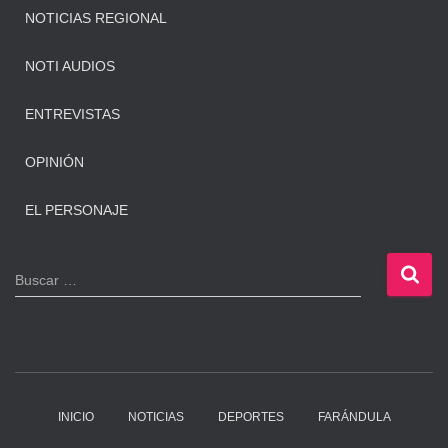
NOTICIAS REGIONAL
NOTI AUDIOS
ENTREVISTAS
OPINIÓN
EL PERSONAJE
B
Buscar …
u
s
c
a
r
:
INICIO
NOTICIAS
DEPORTES
FARÁNDULA