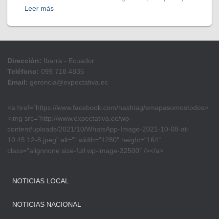
Leer más
Dirección:
Ibarra - Ecuador
Teléfono:
099 718 4835
Email:
gerencia@expectativa.ec
<a href=”https://www.facebook.com/hashtag/emapasomostodos>
<img src=”http://www.expectativa.ec/wp-
content/uploads/2021/10/WhatsApp-Image-2021-10-08-at-
10.45.12-8.jpeg” alt=”” width=”1280″ height=”164″
class=”alignnone size-full wp-image-32500″ /></a>
NOTICIAS LOCAL
NOTICIAS NACIONAL