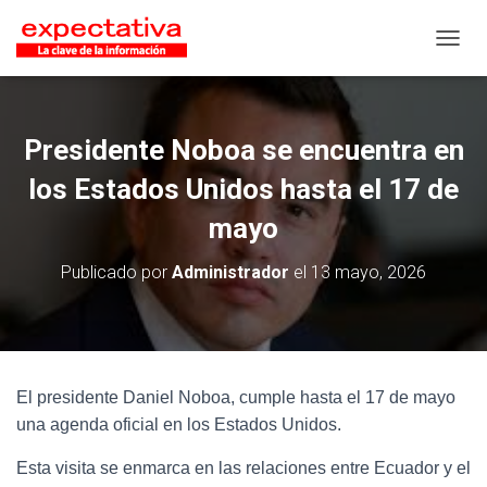
CAMB
Presidente Noboa se encuentra en
los Estados Unidos hasta el 17 de
mayo
Publicado por
Administrador
el
13 mayo, 2026
El presidente Daniel Noboa, cumple hasta el 17 de mayo
una agenda oficial en los Estados Unidos.
Esta visita se enmarca en las relaciones entre Ecuador y el