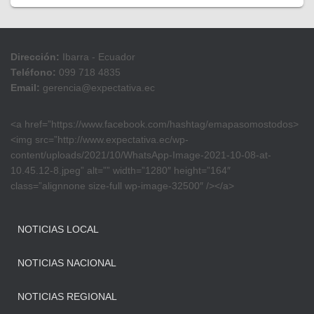
Dirección:
Ibarra - Ecuador
Teléfono:
099 718 4835
Email:
gerencia@expectativa.ec
<a href=”https://www.facebook.com/hashtag/emapasomostodos>
<img src=”http://www.expectativa.ec/wp-
content/uploads/2021/10/WhatsApp-Image-2021-10-08-at-
10.45.12-8.jpeg” alt=”” width=”1280″ height=”164″
class=”alignnone size-full wp-image-32500″ /></a>
NOTICIAS LOCAL
NOTICIAS NACIONAL
NOTICIAS REGIONAL