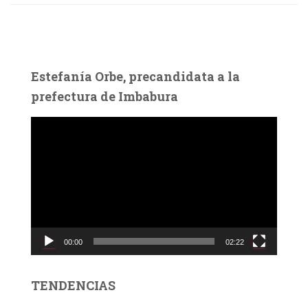
Estefanía Orbe, precandidata a la
prefectura de Imbabura
R
e
p
r
o
d
u
c
00:00
02:22
t
o
r
TENDENCIAS
d
e