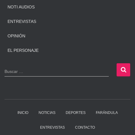
NOTI AUDIOS
ENTREVISTAS
OPINIÓN
EL PERSONAJE
B
Buscar …
u
s
c
a
r
:
INICIO
NOTICIAS
DEPORTES
FARÁNDULA
ENTREVISTAS
CONTACTO