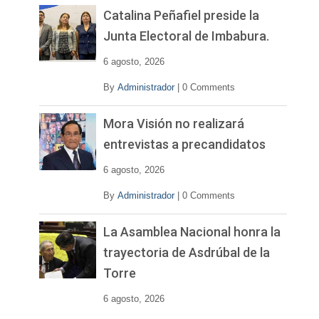
v
Catalina Peñafiel preside la
í
Junta Electoral de Imbabura.
d
e
6 agosto, 2026
o
By
Administrador
|
0 Comments
Mora Visión no realizará
entrevistas a precandidatos
6 agosto, 2026
By
Administrador
|
0 Comments
La Asamblea Nacional honra la
trayectoria de Asdrúbal de la
Torre
6 agosto, 2026