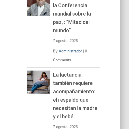
la Conferencia
e
v
mundial sobre la
í
paz, : “Mitad del
d
mundo”
e
o
7 agosto, 2026
By
Administrador
|
0
Comments
La lactancia
también requiere
acompañamiento:
el respaldo que
necesitan la madre
y el bebé
7 agosto, 2026