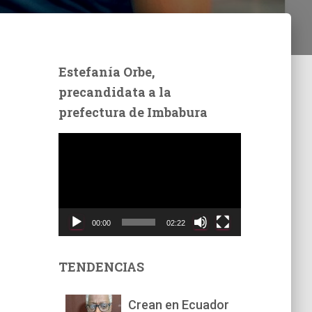
Estefanía Orbe,
precandidata a la
prefectura de Imbabura
R
e
p
r
o
d
00:00
02:22
u
c
t
TENDENCIAS
o
r
Crean en Ecuador
d