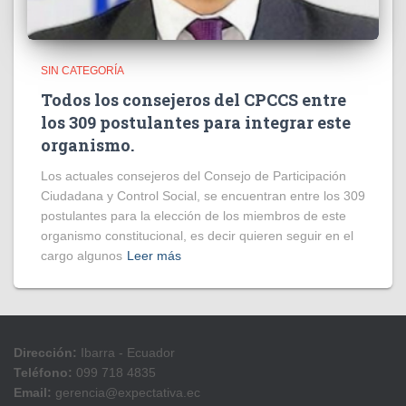
SIN CATEGORÍA
Todos los consejeros del CPCCS entre
los 309 postulantes para integrar este
organismo.
Los actuales consejeros del Consejo de Participación
Ciudadana y Control Social, se encuentran entre los 309
postulantes para la elección de los miembros de este
organismo constitucional, es decir quieren seguir en el
cargo algunos
Leer más
Dirección:
Ibarra - Ecuador
Teléfono:
099 718 4835
Email:
gerencia@expectativa.ec