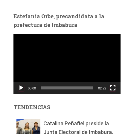
Estefanía Orbe, precandidata a la
prefectura de Imbabura
R
e
p
r
o
d
u
c
00:00
02:22
t
o
r
TENDENCIAS
d
e
v
Catalina Peñafiel preside la
í
Junta Electoral de Imbabura.