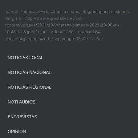
<a href=”https://www.facebook.com/hashtag/emapasomostodos>
<img src=”http://www.expectativa.ec/wp-
content/uploads/2021/10/WhatsApp-Image-2021-10-08-at-
10.45.12-8.jpeg” alt=”” width=”1280″ height=”164″
class=”alignnone size-full wp-image-32500″ /></a>
NOTICIAS LOCAL
NOTICIAS NACIONAL
NOTICIAS REGIONAL
NOTI AUDIOS
ENTREVISTAS
OPINIÓN