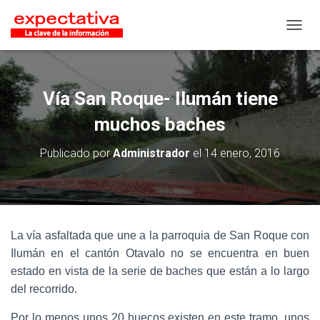
CAMB
Vía San Roque- Ilumán tiene
muchos baches
Publicado por
Administrador
el
14 enero, 2016
La vía asfaltada que une a la parroquia de San Roque con
Ilumán en el cantón Otavalo no se encuentra en buen
estado en vista de la serie de baches que están a lo largo
del recorrido.
Por lo menos unos 20 huecos existen en este tramo, unos