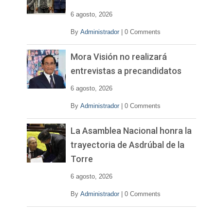
d
e
6 agosto, 2026
o
By
Administrador
|
0 Comments
Mora Visión no realizará
entrevistas a precandidatos
6 agosto, 2026
By
Administrador
|
0 Comments
La Asamblea Nacional honra la
trayectoria de Asdrúbal de la
Torre
6 agosto, 2026
By
Administrador
|
0 Comments