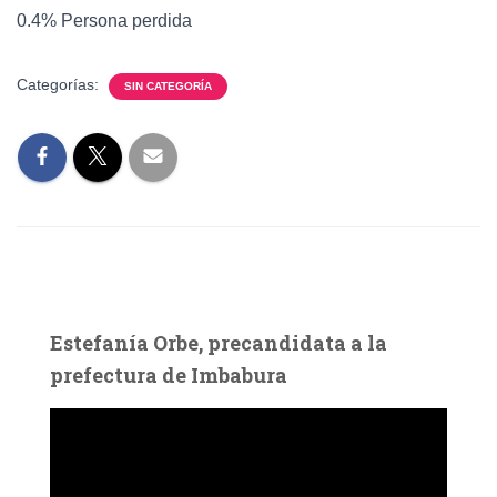
0.4% Persona perdida
Categorías:
SIN CATEGORÍA
Estefanía Orbe, precandidata a la
prefectura de Imbabura
R
e
p
r