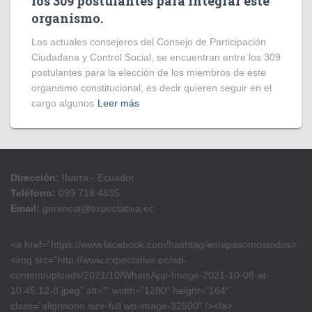
los 309 postulantes para integrar este
organismo.
Los actuales consejeros del Consejo de Participación
Ciudadana y Control Social, se encuentran entre los 309
postulantes para la elección de los miembros de este
organismo constitucional, es decir quieren seguir en el
cargo algunos
Leer más
Dirección:
Ibarra - Ecuador
Teléfono:
099 718 4835
Email:
gerencia@expectativa.ec
<a href=”https://www.facebook.com/hashtag/emapasomostodos>
<img src=”http://www.expectativa.ec/wp-
content/uploads/2021/10/WhatsApp-Image-2021-10-08-at-
10.45.12-8.jpeg” alt=”” width=”1280″ height=”164″
class=”alignnone size-full wp-image-32500″ /></a>