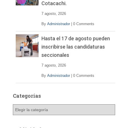
Cotacachi.
7 agosto, 2026
By
Administrador
|
0 Comments
Hasta el 17 de agosto pueden
inscribirse las candidaturas
seccionales
7 agosto, 2026
By
Administrador
|
0 Comments
Categorías
C
a
t
e