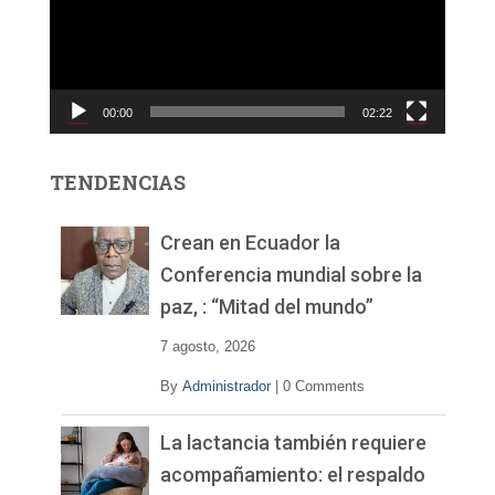
o
d
u
c
00:00
02:22
t
o
r
TENDENCIAS
d
e
v
Crean en Ecuador la
í
Conferencia mundial sobre la
d
paz, : “Mitad del mundo”
e
o
7 agosto, 2026
By
Administrador
|
0 Comments
La lactancia también requiere
acompañamiento: el respaldo