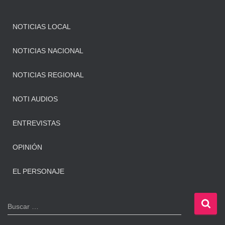
NOTICIAS LOCAL
NOTICIAS NACIONAL
NOTICIAS REGIONAL
NOTI AUDIOS
ENTREVISTAS
OPINIÓN
EL PERSONAJE
B
Buscar …
u
s