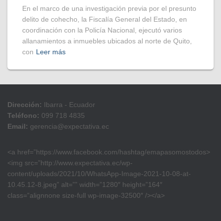
En el marco de una investigación previa por el presunto
delito de cohecho, la Fiscalía General del Estado, en
coordinación con la Policía Nacional, ejecutó varios
allanamientos a inmuebles ubicados al norte de Quito,
con
Leer más
Dirección:
Ibarra - Ecuador
Teléfono:
099 718 4835
Email:
gerencia@expectativa.ec
<a href=”https://www.facebook.com/hashtag/emapasomostodos>
<img src=”http://www.expectativa.ec/wp-
content/uploads/2021/10/WhatsApp-Image-2021-10-08-at-
10.45.12-8.jpeg” alt=”” width=”1280″ height=”164″
class=”alignnone size-full wp-image-32500″ /></a>