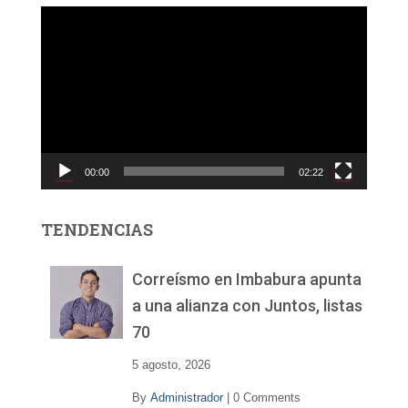
R
e
p
r
o
d
u
c
00:00
02:22
t
o
r
TENDENCIAS
d
e
v
Correísmo en Imbabura apunta
í
a una alianza con Juntos, listas
d
70
e
o
5 agosto, 2026
By
Administrador
|
0 Comments