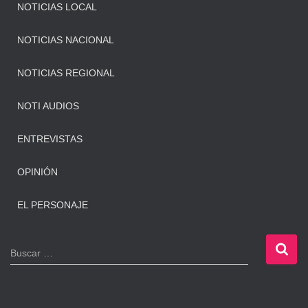
NOTICIAS LOCAL
NOTICIAS NACIONAL
NOTICIAS REGIONAL
NOTI AUDIOS
ENTREVISTAS
OPINIÓN
EL PERSONAJE
B
Buscar …
u
s
c