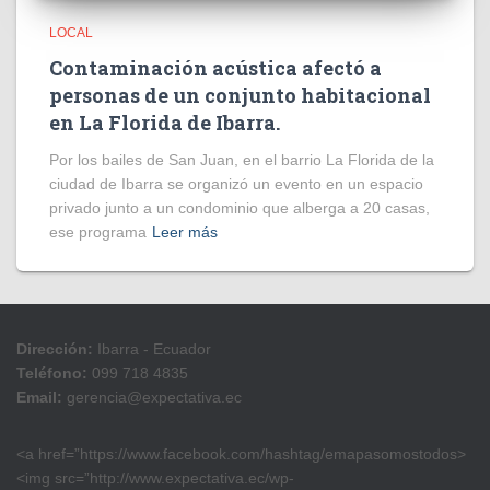
LOCAL
Contaminación acústica afectó a
personas de un conjunto habitacional
en La Florida de Ibarra.
Por los bailes de San Juan, en el barrio La Florida de la
ciudad de Ibarra se organizó un evento en un espacio
privado junto a un condominio que alberga a 20 casas,
ese programa
Leer más
Dirección:
Ibarra - Ecuador
Teléfono:
099 718 4835
Email:
gerencia@expectativa.ec
<a href=”https://www.facebook.com/hashtag/emapasomostodos>
<img src=”http://www.expectativa.ec/wp-