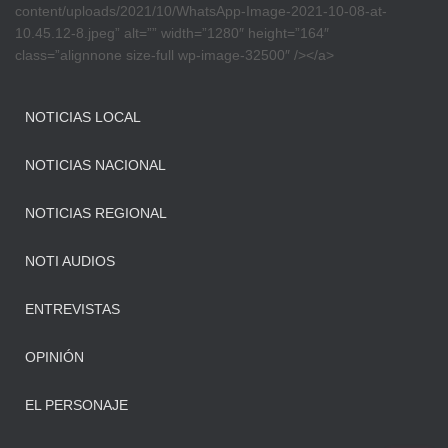
content/uploads/2021/10/WhatsApp-Image-2021-10-08-at-
10.45.12-8.jpeg” alt=”” width=”1280″ height=”164″
class=”alignnone size-full wp-image-32500″ /></a>
NOTICIAS LOCAL
NOTICIAS NACIONAL
NOTICIAS REGIONAL
NOTI AUDIOS
ENTREVISTAS
OPINIÓN
EL PERSONAJE