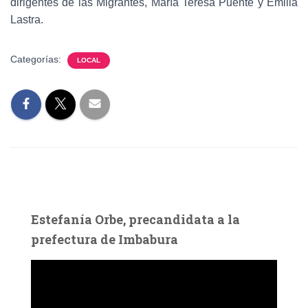
dirigentes de las Migrantes, María Teresa Puente y Emilia
Lastra.
Categorías:
LOCAL
Estefanía Orbe, precandidata a la
prefectura de Imbabura
R
e
p