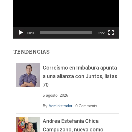
r
o
d
u
c
00:00
02:22
t
o
r
TENDENCIAS
d
e
v
Correísmo en Imbabura apunta
í
a una alianza con Juntos, listas
d
70
e
o
5 agosto, 2026
By
Administrador
|
0 Comments
Andrea Estefanía Chica
Campuzano, nueva como