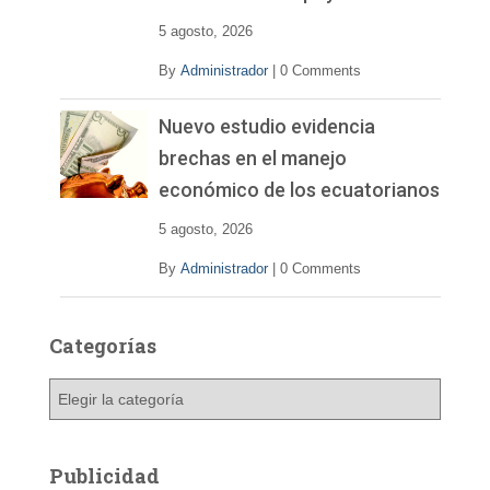
5 agosto, 2026
By
Administrador
|
0 Comments
Nuevo estudio evidencia
brechas en el manejo
económico de los ecuatorianos
5 agosto, 2026
By
Administrador
|
0 Comments
Categorías
C
a
t
e
Publicidad
g