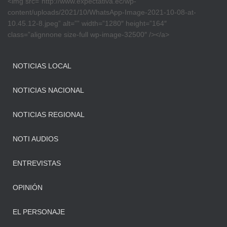
<img src=”http://www.expectativa.ec/wp-
content/uploads/2021/10/WhatsApp-Image-2021-10-08-at-
10.45.12-8.jpeg” alt=”” width=”1280″ height=”164″
class=”alignnone size-full wp-image-32500″ /></a>
NOTICIAS LOCAL
NOTICIAS NACIONAL
NOTICIAS REGIONAL
NOTI AUDIOS
ENTREVISTAS
OPINIÓN
EL PERSONAJE