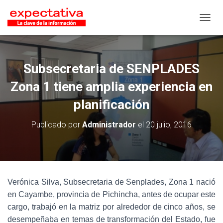
CAMB
Subsecretaria de SENPLADES
Zona 1 tiene amplia experiencia en
planificación
Publicado por
Administrador
el
20 julio, 2016
Verónica Silva, Subsecretaria de Senplades, Zona 1 nació
en Cayambe, provincia de Pichincha, antes de ocupar este
cargo, trabajó en la matriz por alrededor de cinco años, se
desempeñaba en temas de transformación del Estado, fue