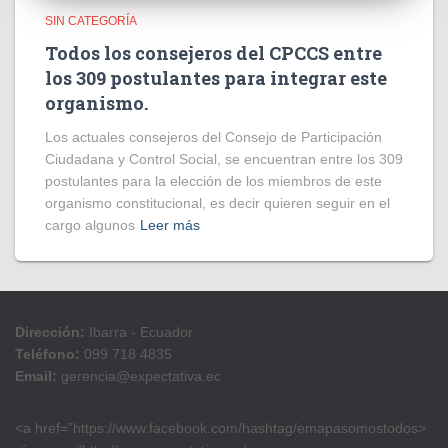
SIN CATEGORÍA
Todos los consejeros del CPCCS entre
los 309 postulantes para integrar este
organismo.
Los actuales consejeros del Consejo de Participación
Ciudadana y Control Social, se encuentran entre los 309
postulantes para la elección de los miembros de este
organismo constitucional, es decir quieren seguir en el
cargo algunos
Leer más
Dirección:
Ibarra - Ecuador
Teléfono:
099 718 4835
Email:
gerencia@expectativa.ec
<a href=”https://www.facebook.com/hashtag/emapasomostodos>