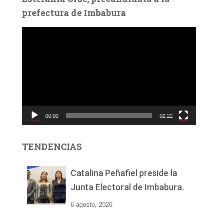
prefectura de Imbabura
R
e
p
r
o
d
u
c
00:00
02:22
t
o
r
TENDENCIAS
d
e
v
Catalina Peñafiel preside la
í
Junta Electoral de Imbabura.
d
e
6 agosto, 2026
o