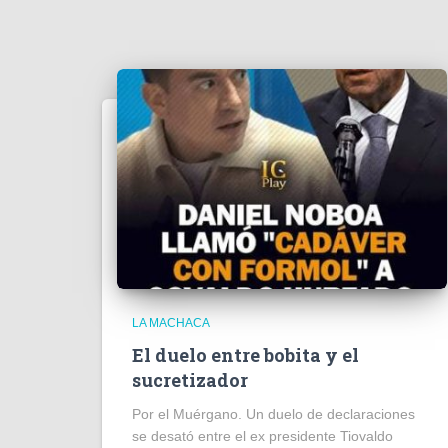
LA MACHACA
El duelo entre bobita y el
sucretizador
Por el Muérgano. Un duelo de declaraciones
se desató entre el ex presidente Tiovaldo