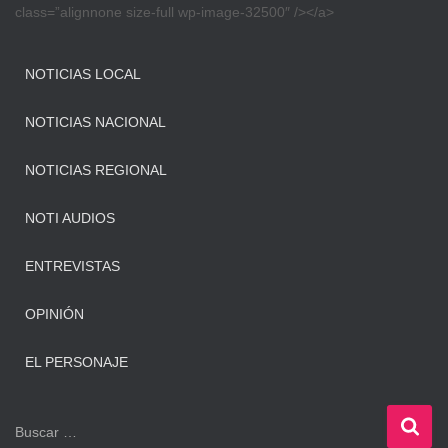
class=”alignnone size-full wp-image-32500″ /></a>
NOTICIAS LOCAL
NOTICIAS NACIONAL
NOTICIAS REGIONAL
NOTI AUDIOS
ENTREVISTAS
OPINIÓN
EL PERSONAJE
B
Buscar …
u