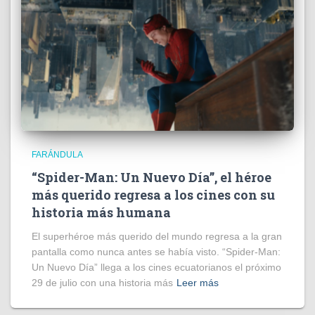
FARÁNDULA
“Spider-Man: Un Nuevo Día”, el héroe
más querido regresa a los cines con su
historia más humana
El superhéroe más querido del mundo regresa a la gran
pantalla como nunca antes se había visto. “Spider-Man:
Un Nuevo Día” llega a los cines ecuatorianos el próximo
29 de julio con una historia más
Leer más