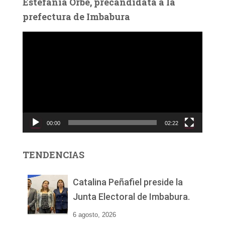
Estefanía Orbe, precandidata a la
prefectura de Imbabura
R
e
p
r
o
d
u
c
00:00
02:22
t
o
r
TENDENCIAS
d
e
v
Catalina Peñafiel preside la
í
Junta Electoral de Imbabura.
d
e
6 agosto, 2026
o