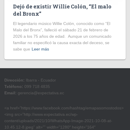
Dejó de existir Willie Colón, “El malo
del Bronx”
El legendario músico Willie Colón, conocido como “El
Malo del Bronx”, falleció el sábado 21 de febrero de
2026 a los 75 años de edad. Aunque un comunicado
familiar no especificó la causa exacta del deceso, se
sabe que
Leer más
Dirección:
Ibarra - Ecuador
Teléfono:
099 718 4835
Email:
gerencia@expectativa.ec
<a href=”https://www.facebook.com/hashtag/emapasomostodos>
<img src=”http://www.expectativa.ec/wp-
content/uploads/2021/10/WhatsApp-Image-2021-10-08-at-
10.45.12-8.jpeg” alt=”” width=”1280″ height=”164″