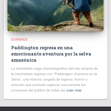
ESTRENOS
Paddington regresa en una
emocionante aventura por la selva
amazónica
La entrañable saga cinematográfica del oso amante de
la mermelada regresa con “Paddington: Aventura en la
Selva”, una historia cargada de ingenio, humor y
emoción que promete capturar nuevamente los
corazones del público de todas las
Leer más