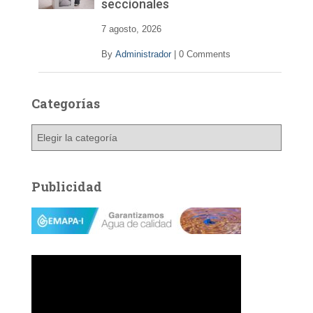
seccionales
7 agosto, 2026
By
Administrador
|
0 Comments
Categorías
C
a
t
e
Publicidad
g
o
r
í
a
s