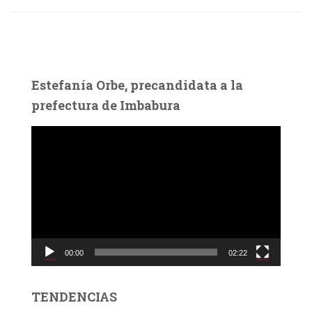
Estefanía Orbe, precandidata a la
prefectura de Imbabura
R
e
p
r
o
d
u
c
00:00
02:22
t
o
r
TENDENCIAS
d