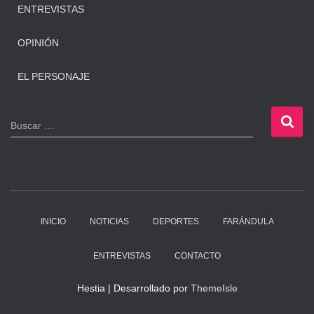
ENTREVISTAS
OPINIÓN
EL PERSONAJE
B
Buscar …
u
s
c
a
r
:
INICIO
NOTICIAS
DEPORTES
FARÁNDULA
ENTREVISTAS
CONTACTO
Hestia | Desarrollado por
ThemeIsle