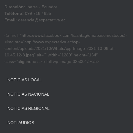
Dirección:
Ibarra - Ecuador
Teléfono:
099 718 4835
Email:
gerencia@expectativa.ec
<a href=”https://www.facebook.com/hashtag/emapasomostodos>
<img src=”http://www.expectativa.ec/wp-
content/uploads/2021/10/WhatsApp-Image-2021-10-08-at-
10.45.12-8.jpeg” alt=”” width=”1280″ height=”164″
class=”alignnone size-full wp-image-32500″ /></a>
NOTICIAS LOCAL
NOTICIAS NACIONAL
NOTICIAS REGIONAL
NOTI AUDIOS