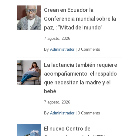
e
v
Crean en Ecuador la
í
Conferencia mundial sobre la
d
paz, : “Mitad del mundo”
e
o
7 agosto, 2026
By
Administrador
|
0 Comments
La lactancia también requiere
acompañamiento: el respaldo
que necesitan la madre y el
bebé
7 agosto, 2026
By
Administrador
|
0 Comments
El nuevo Centro de