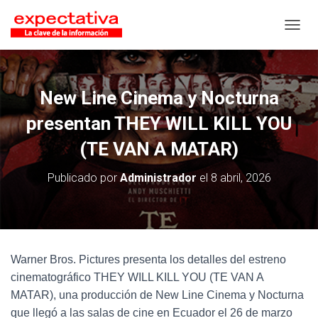
CAMB
New Line Cinema y Nocturna
presentan THEY WILL KILL YOU
(TE VAN A MATAR)
Publicado por
Administrador
el
8 abril, 2026
Warner Bros. Pictures presenta los detalles del estreno
cinematográfico THEY WILL KILL YOU (TE VAN A
MATAR), una producción de New Line Cinema y Nocturna
que llegó a las salas de cine en Ecuador el 26 de marzo