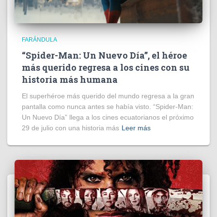
FARÁNDULA
“Spider-Man: Un Nuevo Día”, el héroe
más querido regresa a los cines con su
historia más humana
El superhéroe más querido del mundo regresa a la gran
pantalla como nunca antes se había visto. “Spider-Man:
Un Nuevo Día” llega a los cines ecuatorianos el próximo
29 de julio con una historia más
Leer más