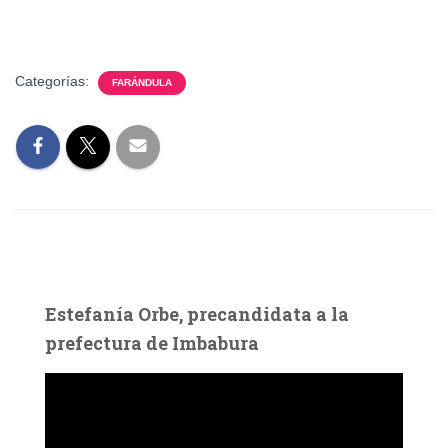
Categorías:
FARÁNDULA
Estefanía Orbe, precandidata a la
prefectura de Imbabura
R
e
p