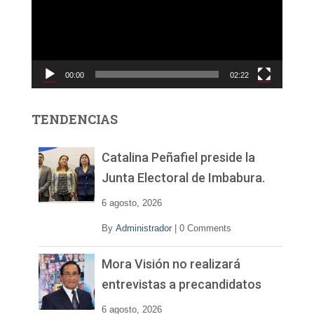
r
o
d
u
c
00:00
02:22
t
o
r
TENDENCIAS
d
e
v
Catalina Peñafiel preside la
í
Junta Electoral de Imbabura.
d
e
6 agosto, 2026
o
By
Administrador
|
0 Comments
Mora Visión no realizará
entrevistas a precandidatos
6 agosto, 2026