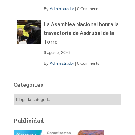
By
Administrador
|
0 Comments
La Asamblea Nacional honra la
trayectoria de Asdrúbal de la
Torre
6 agosto, 2026
By
Administrador
|
0 Comments
Categorías
C
a
t
e
Publicidad
g
o