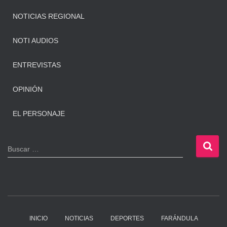
NOTICIAS REGIONAL
NOTI AUDIOS
ENTREVISTAS
OPINIÓN
EL PERSONAJE
B
Buscar …
u
s
c
a
r
:
INICIO
NOTICIAS
DEPORTES
FARÁNDULA