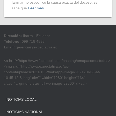
familiar no especificó la causa exacta del deceso, se
sabe que
Leer más
Dirección:
Ibarra - Ecuador
Teléfono:
099 718 4835
Email:
gerencia@expectativa.ec
<a href=”https://www.facebook.com/hashtag/emapasomostodos>
<img src=”http://www.expectativa.ec/wp-
content/uploads/2021/10/WhatsApp-Image-2021-10-08-at-
10.45.12-8.jpeg” alt=”” width=”1280″ height=”164″
class=”alignnone size-full wp-image-32500″ /></a>
NOTICIAS LOCAL
NOTICIAS NACIONAL