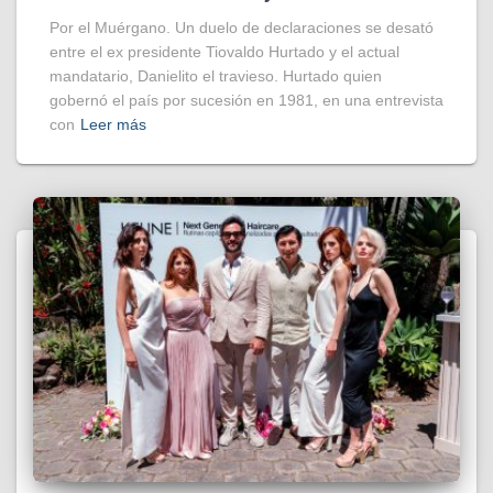
Por el Muérgano. Un duelo de declaraciones se desató
entre el ex presidente Tiovaldo Hurtado y el actual
mandatario, Danielito el travieso. Hurtado quien
gobernó el país por sucesión en 1981, en una entrevista
con
Leer más