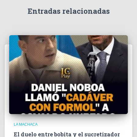
d
e
Entradas relacionadas
o
LA MACHACA
El duelo entre bobita y el sucretizador