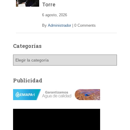
Torre
6 agosto, 2026
By
Administrador
|
0 Comments
Categorías
C
a
t
e
Publicidad
g
o
r
í
a
s