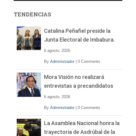
o
r
TENDENCIAS
d
e
v
Catalina Peñafiel preside la
í
Junta Electoral de Imbabura.
d
e
6 agosto, 2026
o
By
Administrador
|
0 Comments
Mora Visión no realizará
entrevistas a precandidatos
6 agosto, 2026
By
Administrador
|
0 Comments
La Asamblea Nacional honra la
trayectoria de Asdrúbal de la