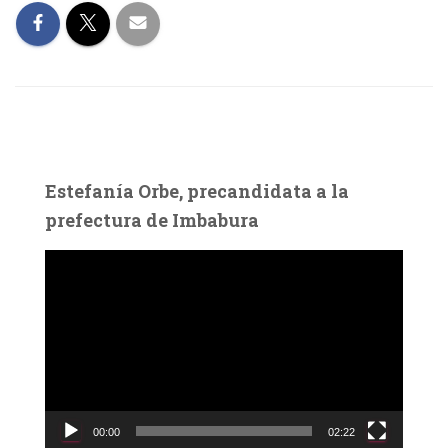
Estefanía Orbe, precandidata a la
prefectura de Imbabura
R
e
p
r
o
d
u
c
00:00
02:22
t