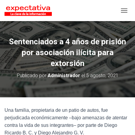
CAMB
Sentenciados a 4 años de prisión
por asociación ilícita para
extorsión
Publicado por
Administrador
el
5 agosto, 2021
Una familia, propietaria de un patio de autos, fue
perjudicada económicamente –bajo amenazas de atentar
contra la vida de sus integrantes– por parte de Diego
Ricardo B. C. y Diego Alejandro G. V.