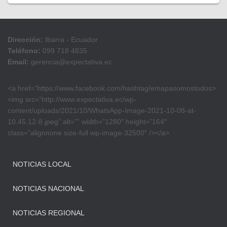
Dirección:
Ibarra - Ecuador
Teléfono:
099 718 4835
Email:
gerencia@expectativa.ec
<a href=”https://www.facebook.com/hashtag/emapasomostodos>
<img src=”http://www.expectativa.ec/wp-
content/uploads/2021/10/WhatsApp-Image-2021-10-08-at-
10.45.12-8.jpeg” alt=”” width=”1280″ height=”164″
class=”alignnone size-full wp-image-32500″ /></a>
NOTICIAS LOCAL
NOTICIAS NACIONAL
NOTICIAS REGIONAL