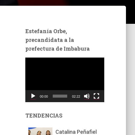
Estefanía Orbe,
precandidata a la
prefectura de Imbabura
R
e
p
r
o
d
00:00
02:22
u
c
t
TENDENCIAS
o
r
Catalina Peñafiel
d