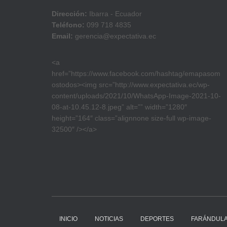
Dirección:
Ibarra - Ecuador
Teléfono:
099 718 4835
Email:
gerencia@expectativa.ec
<a
href=”https://www.facebook.com/hashtag/emapasom
ostodos><img src=”http://www.expectativa.ec/wp-
content/uploads/2021/10/WhatsApp-Image-2021-10-
08-at-10.45.12-8.jpeg” alt=”” width=”1280″
height=”164″ class=”alignnone size-full wp-image-
32500″ /></a>
INICIO
NOTICIAS
DEPORTES
FARÁNDUL