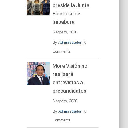
preside la Junta
e
v
Electoral de
í
Imbabura.
d
e
6 agosto, 2026
o
By
Administrador
|
0
Comments
Mora Visión no
realizará
entrevistas a
precandidatos
6 agosto, 2026
By
Administrador
|
0
Comments