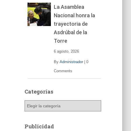
La Asamblea
Nacional honra la
trayectoria de
Asdrúbal de la
Torre
6 agosto, 2026
By
Administrador
|
0
Comments
Categorías
C
a
t
e
Publicidad
g