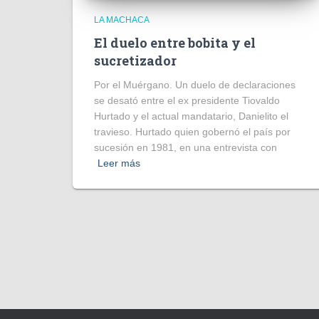
LA MACHACA
El duelo entre bobita y el
sucretizador
Por el Muérgano. Un duelo de declaraciones
se desató entre el ex presidente Tiovaldo
Hurtado y el actual mandatario, Danielito el
travieso. Hurtado quien gobernó el país por
sucesión en 1981, en una entrevista con
Leer más