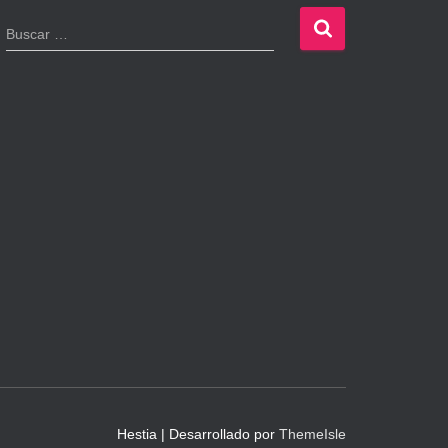
B
Buscar …
u
s
c
a
r
:
Hestia | Desarrollado por
ThemeIsle