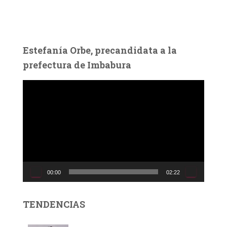
Estefanía Orbe, precandidata a la
prefectura de Imbabura
R
e
p
r
o
d
u
c
00:00
02:22
t
o
r
TENDENCIAS
d
e