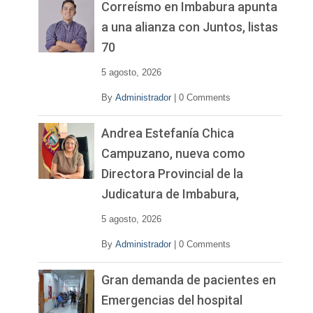
v
Correísmo en Imbabura apunta
í
a una alianza con Juntos, listas
d
70
e
o
5 agosto, 2026
By
Administrador
|
0 Comments
Andrea Estefanía Chica
Campuzano, nueva como
Directora Provincial de la
Judicatura de Imbabura,
5 agosto, 2026
By
Administrador
|
0 Comments
Gran demanda de pacientes en
Emergencias del hospital