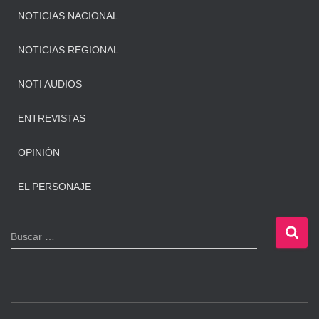
NOTICIAS NACIONAL
NOTICIAS REGIONAL
NOTI AUDIOS
ENTREVISTAS
OPINIÓN
EL PERSONAJE
B
Buscar …
u
s
c
a
r