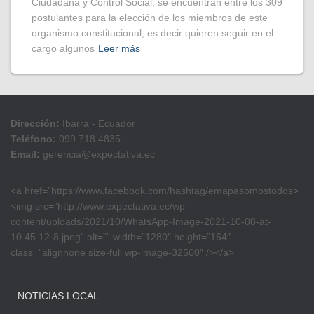
Ciudadana y Control Social, se encuentran entre los 309
postulantes para la elección de los miembros de este
organismo constitucional, es decir quieren seguir en el
cargo algunos
Leer más
Dirección:
Ibarra - Ecuador
Teléfono:
099 718 4835
Email:
gerencia@expectativa.ec
<a href=”https://www.facebook.com/hashtag/emapasomostodos>
<img src=”http://www.expectativa.ec/wp-
content/uploads/2021/10/WhatsApp-Image-2021-10-08-at-
10.45.12-8.jpeg” alt=”” width=”1280″ height=”164″
class=”alignnone size-full wp-image-32500″ /></a>
NOTICIAS LOCAL