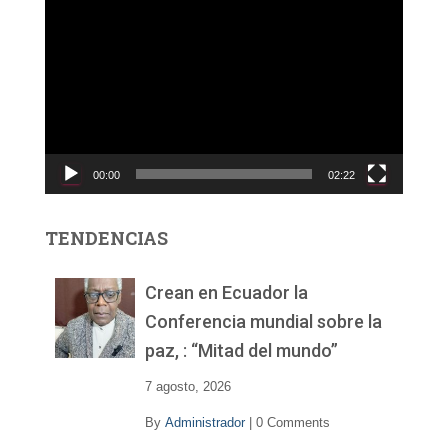
R
e
p
r
o
d
u
c
00:00
02:22
t
o
r
TENDENCIAS
d
e
v
Crean en Ecuador la
í
Conferencia mundial sobre la
d
paz, : “Mitad del mundo”
e
o
7 agosto, 2026
By
Administrador
|
0 Comments