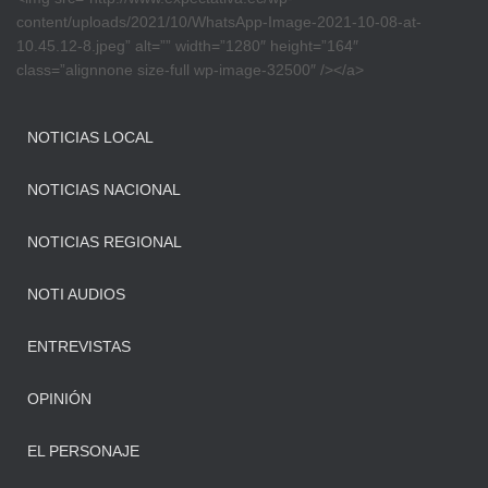
content/uploads/2021/10/WhatsApp-Image-2021-10-08-at-
10.45.12-8.jpeg” alt=”” width=”1280″ height=”164″
class=”alignnone size-full wp-image-32500″ /></a>
NOTICIAS LOCAL
NOTICIAS NACIONAL
NOTICIAS REGIONAL
NOTI AUDIOS
ENTREVISTAS
OPINIÓN
EL PERSONAJE