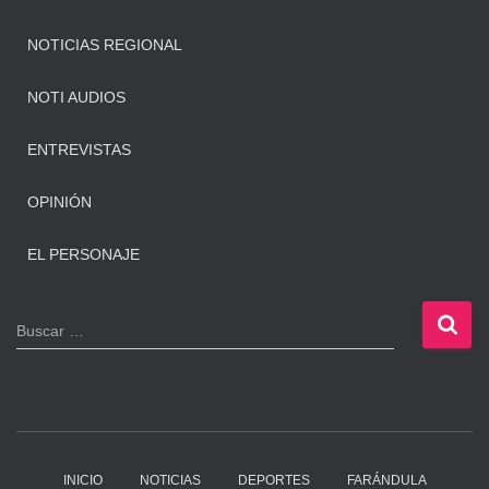
NOTICIAS REGIONAL
NOTI AUDIOS
ENTREVISTAS
OPINIÓN
EL PERSONAJE
B
Buscar …
u
s
c
a
r
:
INICIO
NOTICIAS
DEPORTES
FARÁNDULA