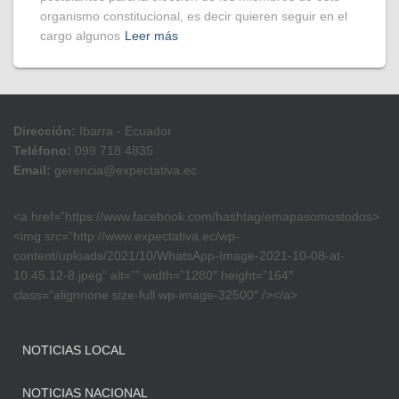
organismo constitucional, es decir quieren seguir en el
cargo algunos
Leer más
Dirección:
Ibarra - Ecuador
Teléfono:
099 718 4835
Email:
gerencia@expectativa.ec
<a href=”https://www.facebook.com/hashtag/emapasomostodos>
<img src=”http://www.expectativa.ec/wp-
content/uploads/2021/10/WhatsApp-Image-2021-10-08-at-
10.45.12-8.jpeg” alt=”” width=”1280″ height=”164″
class=”alignnone size-full wp-image-32500″ /></a>
NOTICIAS LOCAL
NOTICIAS NACIONAL