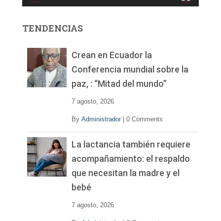
o
r
TENDENCIAS
d
e
v
Crean en Ecuador la
í
Conferencia mundial sobre la
d
paz, : “Mitad del mundo”
e
o
7 agosto, 2026
By
Administrador
|
0 Comments
La lactancia también requiere
acompañamiento: el respaldo
que necesitan la madre y el
bebé
7 agosto, 2026