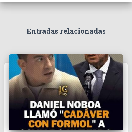
e
v
í
d
e
Entradas relacionadas
o