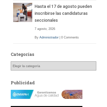
Hasta el 17 de agosto pueden
inscribirse las candidaturas
seccionales
7 agosto, 2026
By
Administrador
|
0 Comments
Categorías
C
a
t
e
Publicidad
g
o
r
í
a