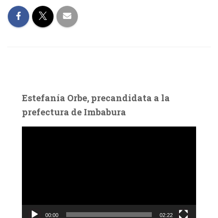
Estefanía Orbe, precandidata a la
prefectura de Imbabura
R
e
p
r
o
d
u
c
00:00
02:22
t