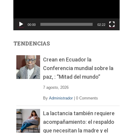
d
u
c
00:00
02:22
t
o
r
TENDENCIAS
d
e
v
Crean en Ecuador la
í
Conferencia mundial sobre la
d
paz, : “Mitad del mundo”
e
o
7 agosto, 2026
By
Administrador
|
0 Comments
La lactancia también requiere
acompañamiento: el respaldo
que necesitan la madre y el