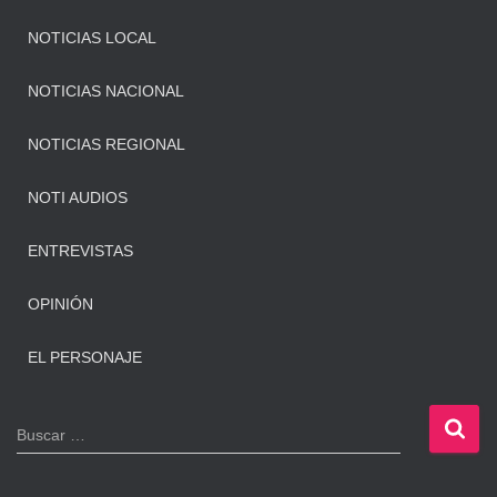
NOTICIAS LOCAL
NOTICIAS NACIONAL
NOTICIAS REGIONAL
NOTI AUDIOS
ENTREVISTAS
OPINIÓN
EL PERSONAJE
B
Buscar …
u
s