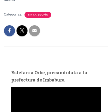
Categorías:
SIN CATEGORÍA
Estefanía Orbe, precandidata a la
prefectura de Imbabura
R
e
p
r
o