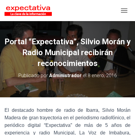
CAMB
Portal “Expectativa”, Silvio Morán y
Radio Municipal recibirán
reconocimientos
Publicado por
Administrador
el
8 enero, 2016
El destacado hombre de radio de Ibarra, Silvio Morán
Madera de gran trayectoria en el periodismo radiofónico, el
periódico digital “Expectativa” de más de 5 años de
experiencia y radio Municipal, La Voz de Imbabura,