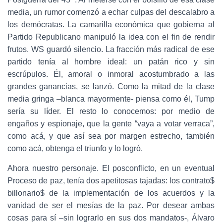
media, un rumor comenzó a echar culpas del descalabro a
los demócratas. La camarilla económica que gobierna al
Partido Republicano manipuló la idea con el fin de rendir
frutos. WS guardó silencio. La fracción más radical de ese
partido tenía al hombre ideal: un patán rico y sin
escrúpulos. Él, amoral o inmoral acostumbrado a las
grandes ganancias, se lanzó. Como la mitad de la clase
media gringa –blanca mayormente- piensa como él, Tump
sería su líder. El resto lo conocemos: por medio de
engaños y espionaje, que la gente “vaya a votar verraca”,
como acá, y que así sea por margen estrecho, también
como acá, obtenga el triunfo y lo logró.
Ahora nuestro personaje. El posconflicto, en un eventual
Proceso de paz, tenía dos apetitosas tajadas: los contrato$
billonario$ de la implementación de los acuerdos y la
vanidad de ser el mesías de la paz. Por desear ambas
cosas para sí –sin lograrlo en sus dos mandatos-, Álvaro