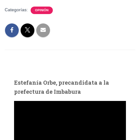
Categorías:
OPINIÓN
Estefanía Orbe, precandidata a la
prefectura de Imbabura
R
e
p
r
o
d