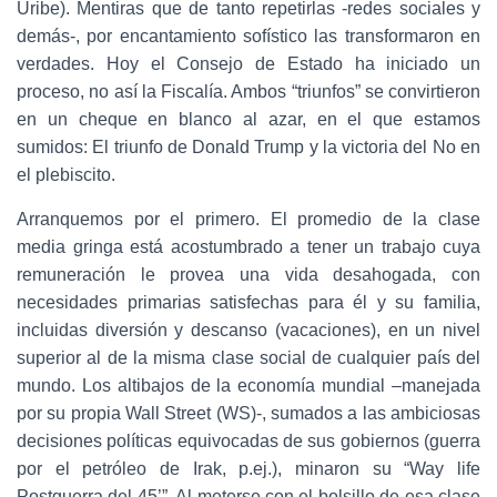
Uribe). Mentiras que de tanto repetirlas -redes sociales y
demás-, por encantamiento sofístico las transformaron en
verdades. Hoy el Consejo de Estado ha iniciado un
proceso, no así la Fiscalía. Ambos “triunfos” se convirtieron
en un cheque en blanco al azar, en el que estamos
sumidos: El triunfo de Donald Trump y la victoria del No en
el plebiscito.
Arranquemos por el primero. El promedio de la clase
media gringa está acostumbrado a tener un trabajo cuya
remuneración le provea una vida desahogada, con
necesidades primarias satisfechas para él y su familia,
incluidas diversión y descanso (vacaciones), en un nivel
superior al de la misma clase social de cualquier país del
mundo. Los altibajos de la economía mundial –manejada
por su propia Wall Street (WS)-, sumados a las ambiciosas
decisiones políticas equivocadas de sus gobiernos (guerra
por el petróleo de Irak, p.ej.), minaron su “Way life
Postguerra del 45’”. Al meterse con el bolsillo de esa clase