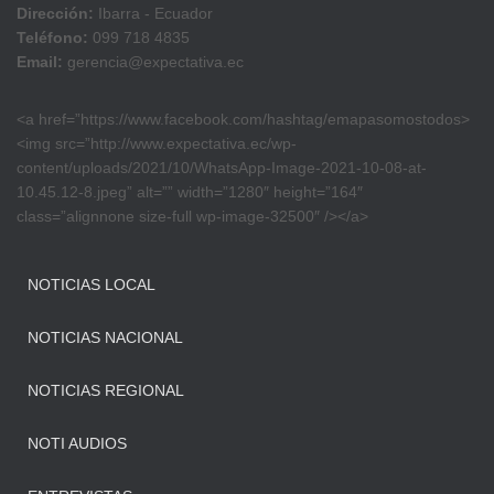
Dirección:
Ibarra - Ecuador
Teléfono:
099 718 4835
Email:
gerencia@expectativa.ec
<a href=”https://www.facebook.com/hashtag/emapasomostodos>
<img src=”http://www.expectativa.ec/wp-
content/uploads/2021/10/WhatsApp-Image-2021-10-08-at-
10.45.12-8.jpeg” alt=”” width=”1280″ height=”164″
class=”alignnone size-full wp-image-32500″ /></a>
NOTICIAS LOCAL
NOTICIAS NACIONAL
NOTICIAS REGIONAL
NOTI AUDIOS