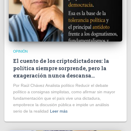
OPINIÓN
El cuento de los criptodictadores: la
política siempre sorprende, pero la
exageración nunca descansa…
Por Raúl Chávez Analista político Reducir el debate
político a consignas simplistas, como afirmar sin mayor
fundamentación que el país vive una dictadura,
empobrece la discusión pública e impide un análisis
serio de la realidad
Leer más