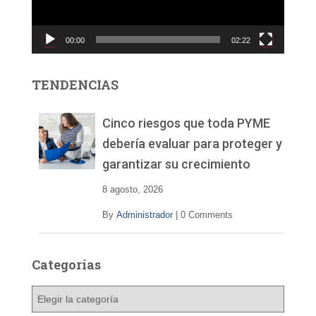
u
c
00:00
02:22
t
o
r
TENDENCIAS
d
e
v
Cinco riesgos que toda PYME
í
debería evaluar para proteger y
d
garantizar su crecimiento
e
o
8 agosto, 2026
By
Administrador
|
0 Comments
Categorías
C
a