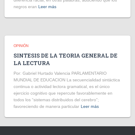
diferencia racial; en otras palabras, aduciendo que los
negros eran
Leer más
OPINIÓN
SINTESIS DE LA TEORIA GENERAL DE
LA LECTURA
Por: Gabriel Hurtado Valencia PARLAMENTARIO
MUNDIAL DE EDUCACION La secuencialidad sintáctica
continua o actividad lectora gramatical, es el único
ejercicio cognitivo que repercute favorablemente en
todos los “sistemas distribuidos del cerebro”;
favoreciendo de manera particular
Leer más