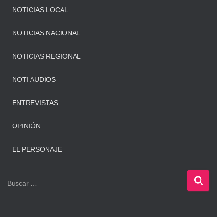
NOTICIAS LOCAL
NOTICIAS NACIONAL
NOTICIAS REGIONAL
NOTI AUDIOS
ENTREVISTAS
OPINIÓN
EL PERSONAJE
B
Buscar …
u
s
c