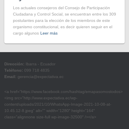
Los actuales consejeros del Consejo de Participación
Ciudadana y Control Social, se encuentran entre los 309
postulantes para la elección de los miembros de este
organismo constitucional, es decir quieren seguir en el
cargo algunos
Leer más
Dirección:
Ibarra - Ecuador
Teléfono:
099 718 4835
Email:
gerencia@expectativa.ec
<a href=”https://www.facebook.com/hashtag/emapasomostodos>
<img src=”http://www.expectativa.ec/wp-
content/uploads/2021/10/WhatsApp-Image-2021-10-08-at-
10.45.12-8.jpeg” alt=”” width=”1280″ height=”164″
class=”alignnone size-full wp-image-32500″ /></a>