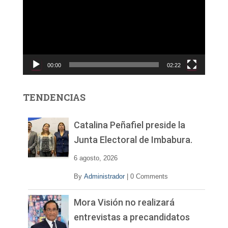
p
r
o
d
u
c
00:00
02:22
t
o
r
TENDENCIAS
d
e
v
Catalina Peñafiel preside la
í
Junta Electoral de Imbabura.
d
e
6 agosto, 2026
o
By
Administrador
|
0 Comments
Mora Visión no realizará
entrevistas a precandidatos