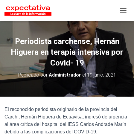
CAMB
Periodista carchense, Hernán
Higuera en terapia intensiva por
Covid- 19
Publicado por
Administrador
el
19 junio, 2021
El reconocido periodista originario de la provincia del
Carchi, Hernán Higuera de Ecuavisa, ingresó de urgencia
al área crítica del hospital del IESS Carlos Andrade Marín
debido a las complicaciones del COVID-19.