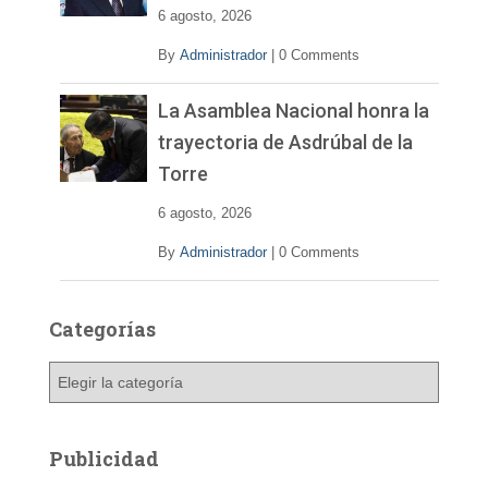
6 agosto, 2026
By
Administrador
|
0 Comments
La Asamblea Nacional honra la
trayectoria de Asdrúbal de la
Torre
6 agosto, 2026
By
Administrador
|
0 Comments
Categorías
C
a
t
e
Publicidad
g