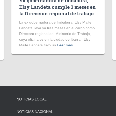
Ex gobernadora de Imbabura,
Elsy Landeta cumple 3 meses en
la Dirección regional de trabajo
La ex gobernadora de Imbabura, Elsy Maite
Landeta lleva ya tres meses en el cargo como
Directora regional del Ministerio de Trabajo,
cuya oficina es en la ciudad de Ibarra. Elsy
Maite Landeta tuvo un
Leer más
NOTICIAS LOCAL
NOTICIAS NACIONAL