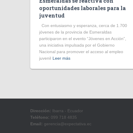
Esmeraldas se reactiva con
oportunidades laborales para la
juventud
Con entusiasmo y esperanza, cerca de 1.700
jóvenes de la provincia de Esmeraldas
participaron en el evento “Jóvenes en Acción”,
una iniciativa impulsada por el Gobierno
Nacional para promover el acceso al empleo
juvenil
Leer más
Dirección:
Ibarra - Ecuador
Teléfono:
099 718 4835
Email:
gerencia@expectativa.ec