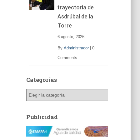
trayectoria de
Asdrúbal de la
Torre
6 agosto, 2026
By
Administrador
|
0
Comments
Categorías
C
a
t
e
Publicidad
g
o
r