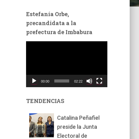
Estefanía Orbe,
precandidata a la
prefectura de Imbabura
R
e
p
r
o
d
00:00
02:22
u
c
t
TENDENCIAS
o
r
Catalina Peñafiel
d
preside la Junta
e
v
Electoral de