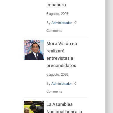
í
Imbabura.
d
e
6 agosto, 2026
o
By
Administrador
|
0
Comments
Mora Visión no
realizará
entrevistas a
precandidatos
6 agosto, 2026
By
Administrador
|
0
Comments
La Asamblea
Nacional honra la