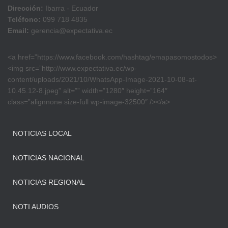
Dirección:
Ibarra - Ecuador
Teléfono:
099 718 4835
Email:
gerencia@expectativa.ec
<a href=”https://www.facebook.com/hashtag/emapasomostodos>
<img src=”http://www.expectativa.ec/wp-
content/uploads/2021/10/WhatsApp-Image-2021-10-08-at-
10.45.12-8.jpeg” alt=”” width=”1280″ height=”164″
class=”alignnone size-full wp-image-32500″ /></a>
NOTICIAS LOCAL
NOTICIAS NACIONAL
NOTICIAS REGIONAL
NOTI AUDIOS