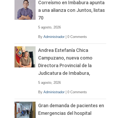
v
Correísmo en Imbabura apunta
í
a una alianza con Juntos, listas
d
70
e
o
5 agosto, 2026
By
Administrador
|
0 Comments
Andrea Estefanía Chica
Campuzano, nueva como
Directora Provincial de la
Judicatura de Imbabura,
5 agosto, 2026
By
Administrador
|
0 Comments
Gran demanda de pacientes en
Emergencias del hospital