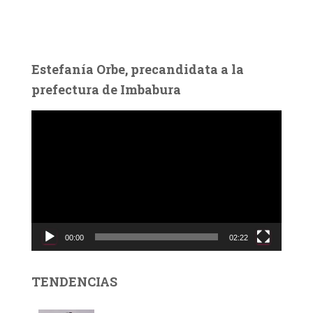
Estefanía Orbe, precandidata a la
prefectura de Imbabura
R
e
p
r
o
d
u
c
00:00
02:22
t
o
r
TENDENCIAS
d
e