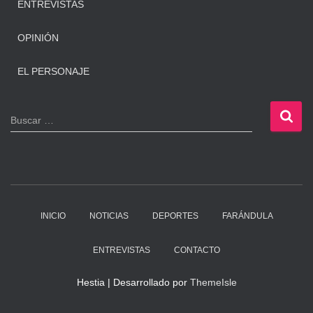
ENTREVISTAS
OPINIÓN
EL PERSONAJE
B
Buscar …
u
s
c
a
r
:
INICIO
NOTICIAS
DEPORTES
FARÁNDULA
ENTREVISTAS
CONTACTO
Hestia | Desarrollado por
ThemeIsle