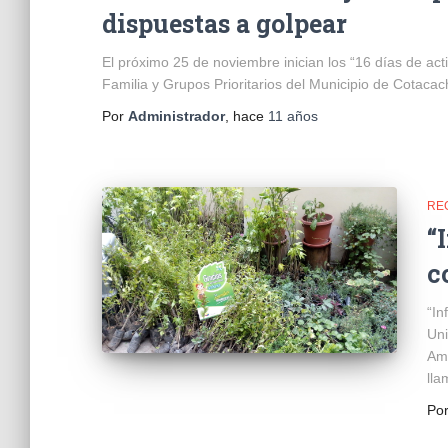
dispuestas a golpear
El próximo 25 de noviembre inician los “16 días de acti
Familia y Grupos Prioritarios del Municipio de Cotacach
Por
Administrador
, hace
11 años
RE
“
c
“In
Uni
Amb
lla
Po