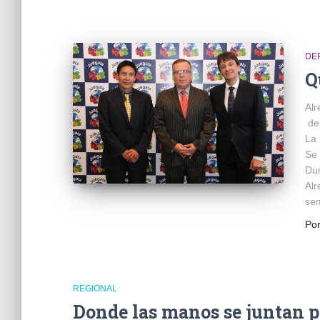
DE
Q
Alr
de 
La 
Se 
Dur
Alr
sem
Po
REGIONAL
Donde las manos se juntan p