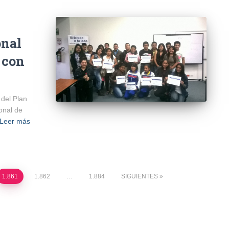
onal
 con
 del Plan
onal de
Leer más
1.861
1.862
…
1.884
SIGUIENTES