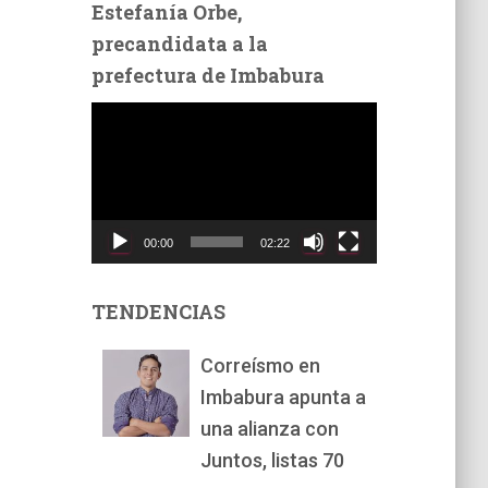
Estefanía Orbe,
precandidata a la
prefectura de Imbabura
R
e
p
r
o
d
00:00
02:22
u
c
t
TENDENCIAS
o
r
Correísmo en
d
Imbabura apunta a
e
v
una alianza con
í
Juntos, listas 70
d