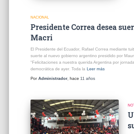
NACIONAL
Presidente Correa desea suer
Macri
El Presidente del Ecuador, Rafael Correa mediante tui
suerte al nuevo gobierno argentino presidido por Mauri
“Felicitaciones a nuestra querida Argentina por jornad
democrática de ayer. Toda la
Leer más
Por
Administrador
, hace
11 años
NOT
U
s