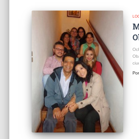
LO
M
O
Och
Oba
ciu
Po