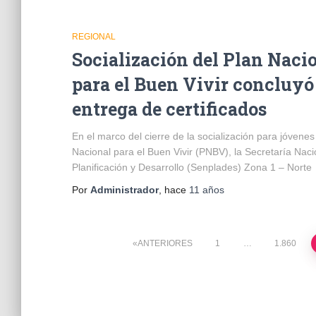
REGIONAL
Socialización del Plan Naci
para el Buen Vivir concluyó
entrega de certificados
En el marco del cierre de la socialización para jóvenes
Nacional para el Buen Vivir (PNBV), la Secretaría Naci
Planificación y Desarrollo (Senplades) Zona 1 – Norte
Por
Administrador
, hace
11 años
Paginación
ANTERIORES
1
…
1.860
de