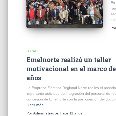
En 
rep
seg
pol
Po
LOCAL
Emelnorte realizó un taller
motivacional en el marco de 
años
La Empresa Eléctrica Regional Norte realizó el pasad
importante actividad de integración del personal de to
concesión de Emelnorte con la participación del docto
Leer más
Por
Administrador
, hace
11 años