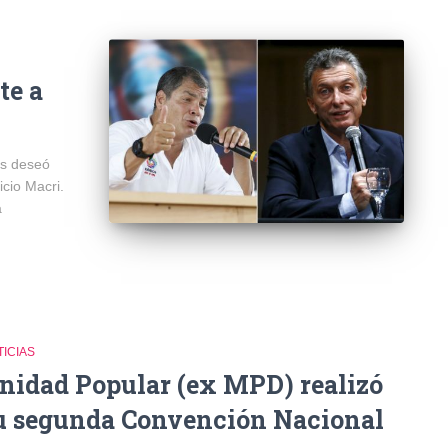
te a
ts deseó
cio Macri.
a
ICIAS
nidad Popular (ex MPD) realizó
u segunda Convención Nacional