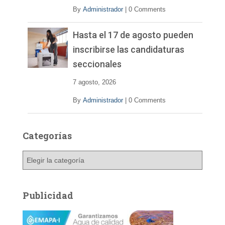
By
Administrador
|
0 Comments
Hasta el 17 de agosto pueden
inscribirse las candidaturas
seccionales
7 agosto, 2026
By
Administrador
|
0 Comments
Categorías
C
a
t
e
Publicidad
g
o
r