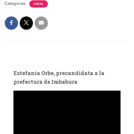
Categorías:
LOCAL
Estefanía Orbe, precandidata a la
prefectura de Imbabura
R
e
p
r
o
d
u