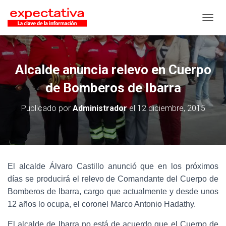
CAMB
Alcalde anuncia relevo en Cuerpo
de Bomberos de Ibarra
Publicado por
Administrador
el
12 diciembre, 2015
El alcalde Álvaro Castillo anunció que en los próximos
días se producirá el relevo de Comandante del Cuerpo de
Bomberos de Ibarra, cargo que actualmente y desde unos
12 años lo ocupa, el coronel Marco Antonio Hadathy.
El alcalde de Ibarra no está de acuerdo que el Cuerpo de