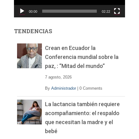
c
00:00
02:22
t
o
r
TENDENCIAS
d
e
v
Crean en Ecuador la
í
Conferencia mundial sobre la
d
paz, : “Mitad del mundo”
e
o
7 agosto, 2026
By
Administrador
|
0 Comments
La lactancia también requiere
acompañamiento: el respaldo
que necesitan la madre y el
bebé