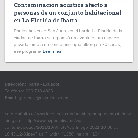
Contaminación acústica afectó a
personas de un conjunto habitacional
en La Florida de Ibarra.
Por los bailes de San Juan, en el barrio La Florida de la
ciudad de Ibarra se organizó un evento en un espacio
privado junto a un condominio que alberga a 20 casas,
ese programa
Leer más
Dirección:
Ibarra - Ecuador
Teléfono:
099 718 4835
Email:
gerencia@expectativa.ec
<a href=”https://www.facebook.com/hashtag/emapasomostodos>
<img src=”http://www.expectativa.ec/wp-
content/uploads/2021/10/WhatsApp-Image-2021-10-08-at-
10.45.12-8.jpeg” alt=”” width=”1280″ height=”164″