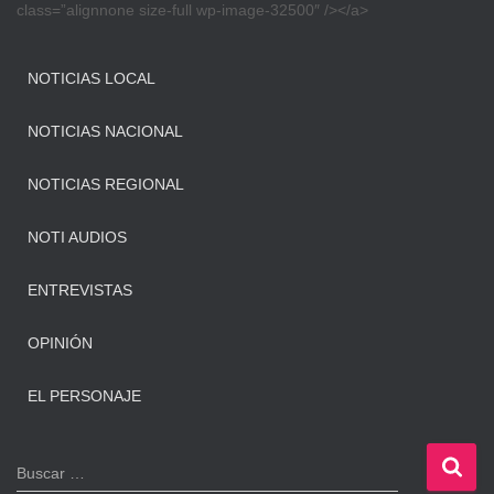
class=”alignnone size-full wp-image-32500″ /></a>
NOTICIAS LOCAL
NOTICIAS NACIONAL
NOTICIAS REGIONAL
NOTI AUDIOS
ENTREVISTAS
OPINIÓN
EL PERSONAJE
B
Buscar …
u