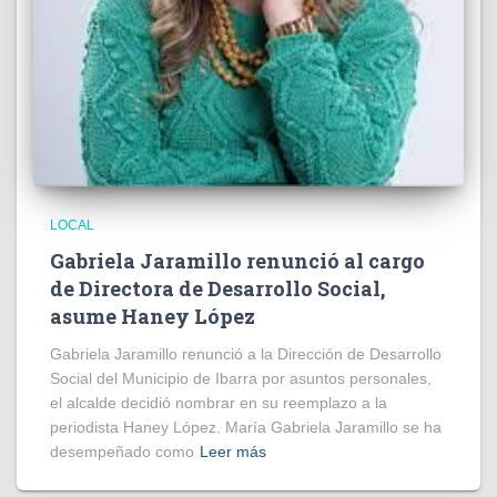
LOCAL
Gabriela Jaramillo renunció al cargo
de Directora de Desarrollo Social,
asume Haney López
Gabriela Jaramillo renunció a la Dirección de Desarrollo
Social del Municipio de Ibarra por asuntos personales,
el alcalde decidió nombrar en su reemplazo a la
periodista Haney López. María Gabriela Jaramillo se ha
desempeñado como
Leer más